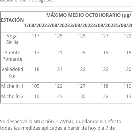
MÁXIMO MEDIO OCTOHORARIO (µg
ESTACIÓN
1/08/2022
2/08/2022
3/08/2022
4/08/2022
5/08/2
Vega
117
129
128
127
122
Sicilia
Puente
113
121
129
119
118
Poniente
Valladolid
118
121
122
122
120
Sur
Michelín 1
105
122
127
118
110
Michelín 2
110
123
130
122
113
Se desactiva la situación 2, AVISO, quedando sin efecto
todas las medidas aplicadas a partir de hoy día 7 de