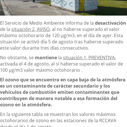
Descripción
El Servicio de Medio Ambiente informa de la
desactivación
de la
situación 2, AVISO
, al no haberse superado el valor
máximo octohorario de 120 µg/m3, en el día de ayer. Esta
situación se activó día 5 de agosto tras haberse superado
este valor durante tres días consecutivos.
No obstante, se
mantiene
la
situación 1, PREVENTIVA
,
activada el 4 de agosto, al sí haberse superado el valor de
100 µg/m3 valor máximo octohorario .
El ozono que se encuentra en capa baja de la atmósfera
es un contaminante de carácter secundario y los
vehículos de combustión emiten contaminantes que
contribuyen de manera notable a esa formación del
ozono en la atmósfera.
En la siguiente tabla se muestran los valores máximos
octohorarios de ozono en las estaciones de la RCCAVA
desde el día 1 de agosto.