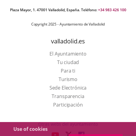
Plaza Mayor, 1. 47001 Valladolid, España. Teléfono:
+34 983 426 100
Copyright 2025 - Ayuntamiento de Valladolid
valladolid.es
El Ayuntamiento
Tu ciudad
Para ti
This
Turismo
link
Link
Sede Electrónica
will
to
Transparencia
open
external
Participación
in
application.
a
Otras webs del ayuntamiento
Use of cookies
pop-
aderSocial
LINK
LINK
LINK