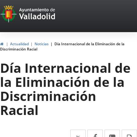
Portal
Jump to content
Web
del
Ayuntamiento
Home
Actualidad
Noticias
Día Internacional de la Eliminación de la
Discriminación Racial
de
Día Internacional de
Valladolid
la Eliminación de la
Discriminación
Racial
Twitter
Enlace
Facebook
Enlace
Linked
Enlace
P