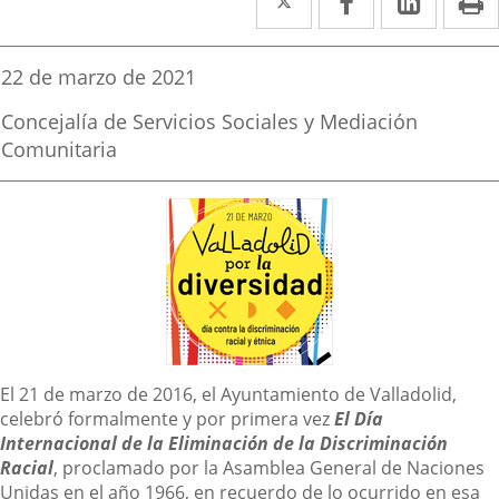
a
a
a
una
una
una
Fecha
22 de marzo de 2021
de
aplicación
aplicación
aplica
la
Fuente
Concejalía de Servicios Sociales y Mediación
noticia
externa.
externa.
extern
de
Comunitaria
la
noticia
Descripción
El 21 de marzo de 2016, el Ayuntamiento de Valladolid,
celebró formalmente y por primera vez
El Día
Internacional de la Eliminación de la Discriminación
Racial
, proclamado por la Asamblea General de Naciones
Unidas en el año 1966, en recuerdo de lo ocurrido en esa