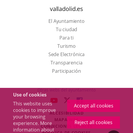
valladolid.es
El Ayuntamiento
Tu ciudad
Para ti
This
Turismo
link
Link
Sede Electrónica
will
to
Transparencia
open
external
Participación
in
application.
a
Otras webs del ayuntamiento
Use of cookies
pop-
aderSocial
LINK
LINK
LINK
This website uses
up
Accept all cookies
TO
TO
TO
cookies to improve
window.
ACCESIBILIDAD
EXTERNAL
EXTERNAL
EXTERNAL
your browsing
MAPA WEB
APPLICATION.
APPLICATION.
APPLICATION.
Reject all cookies
experience. More
r
CONDICIONES LEGALES
information about
POLÍTICA DE COOKIES