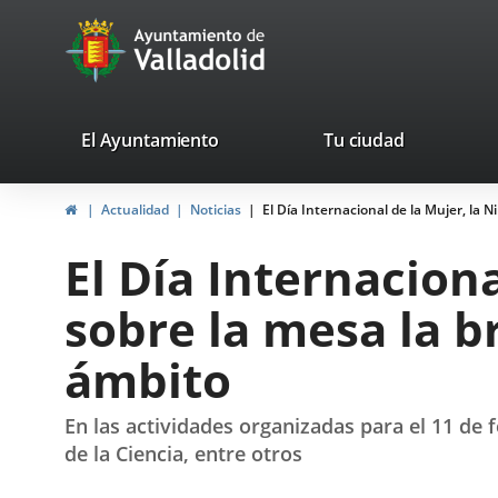
Portal
Jump to content
avaTop
Web
del
Ayuntamiento
valladolid.es
El Ayuntamiento
Tu ciudad
de
Home
Actualidad
Noticias
El Día Internacional de la Mujer, la
Valladolid
El Día Internaciona
sobre la mesa la 
ámbito
En las actividades organizadas para el 11 de 
de la Ciencia, entre otros