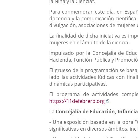
la Niña y la Ciencia".
Para conmemorar este día, en España
docencia y la comunicación científica
divulgación, asociaciones de mujeres 
La finalidad de dicha iniciativa es i
mujeres en el ámbito de la ciencia.
Impulsado por la Concejalía de Educa
Hacienda, Función Pública y Promoció
El grueso de la programación se basa e
lado las actividades lúdicas con fina
dinámicas participativas.
El programa de actividades complet
Enlace
https://11defebrero.org
a
La
Concejalía de Educación, Infanci
una
aplicación
- Una exposición basada en la obra 
externa.
significativas en diversos ámbitos, inc