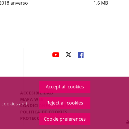
 2018 anverso
1.6
MB
avaHeaderSocial
LINK
LINK
LINK
TO
TO
TO
EXTERNAL
EXTERNAL
EXTERNAL
APPLICATION.
APPLICATION.
APPLICATION.
Accept all cookies
Menú
ACCESIBILIDAD
Legal
MAPA WEB
Reject all cookies
 cookies and
Footer
CONDICIONES LEGALES
POLÍTICA DE COOKIES
PROTECCIÓN DE DATOS
Cookie preferences