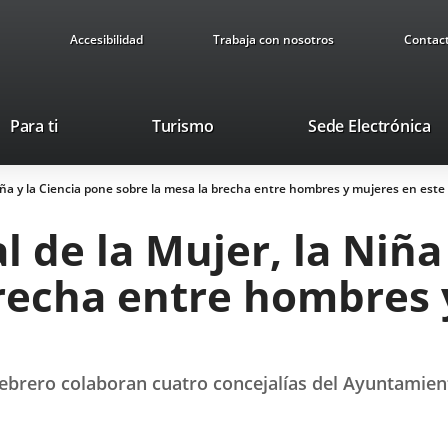
Accesibilidad
Trabaja con nosotros
Contac
This
Li
Para ti
Turismo
Sede Electrónica
link
to
will
ex
 Niña y la Ciencia pone sobre la mesa la brecha entre hombres y mujeres en este
open
ap
in
l de la Mujer, la Niña
a
pop-
brecha entre hombres 
up
window.
febrero colaboran cuatro concejalías del Ayuntamient