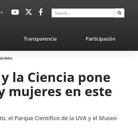
avaHeaderSocial
Link
Link
Link
Search
to
Search
to
to
to
external
external
external
application.
application.
application.
nk
Transparencia
Participación
ternal
 ámbito
plication.
 y la Ciencia pone
y mujeres en este
o, el Parque Científico de la UVA y el Museo