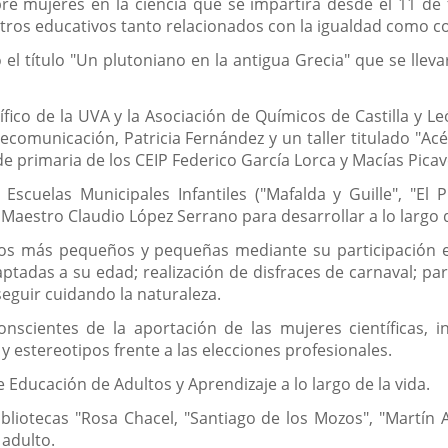
bre mujeres en la ciencia que se impartirá desde el 11 de
tros educativos tanto relacionados con la igualdad como con
jo el título "Un plutoniano en la antigua Grecia" que se llev
fico de la UVA y la Asociación de Químicos de Castilla y Le
ecomunicación, Patricia Fernández y un taller titulado "A
de primaria de los CEIP Federico García Lorca y Macías Picave
cuelas Municipales Infantiles ("Mafalda y Guille", "El Pr
 Maestro Claudio López Serrano para desarrollar a lo largo d
de los más pequeños y pequeñas mediante su participación
daptadas a su edad; realización de disfraces de carnaval; pa
eguir cuidando la naturaleza.
cientes de la aportación de las mujeres científicas, invi
s y estereotipos frente a las elecciones profesionales.
e Educación de Adultos y Aprendizaje a lo largo de la vida.
liotecas "Rosa Chacel, "Santiago de los Mozos", "Martín Abr
 adulto.