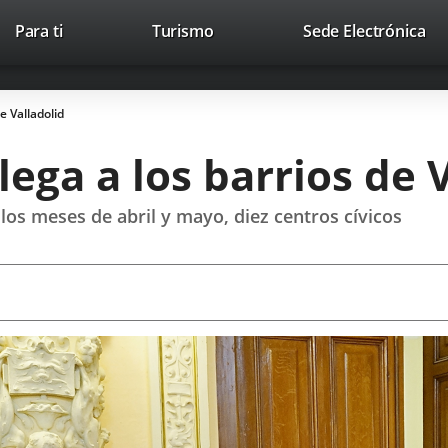
This
Li
Para ti
Turismo
Sede Electrónica
Accesibilidad
Trabaja con nosotros
Contac
link
to
will
ext
open
app
de Valladolid
in
a
llega a los barrios de 
pop-
up
window.
 los meses de abril y mayo, diez centros cívicos