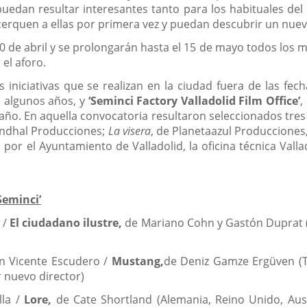
puedan resultar interesantes tanto para los habituales del 
erquen a ellas por primera vez y puedan descubrir un nuevo
de abril y se prolongarán hasta el 15 de mayo todos los mar
el aforo.
 iniciativas que se realizan en la ciudad fuera de las f
e algunos años, y
‘Seminci Factory Valladolid Film Office’
,
 año. En aquella convocatoria resultaron seleccionados tre
endhal Producciones;
La visera
, de Planetaazul Producciones
o por el Ayuntamiento de Valladolid, la oficina técnica Valla
Seminci’
 /
El ciudadano ilustre,
de Mariano Cohn y Gastón Duprat (E
rín Vicente Escudero /
Mustang,
de Deniz Gamze Ergüven (Tu
r nuevo director)
lla /
Lore,
de Cate Shortland (Alemania, Reino Unido, Aust