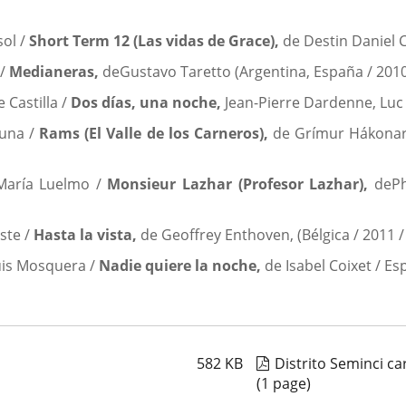
sol /
Short Term 12 (Las vidas de Grace
),
de Destin Daniel 
 /
Medianeras,
deGustavo Taretto (Argentina, España / 201
 Castilla /
Dos días, una noche,
Jean-Pierre Dardenne, Luc D
Cuna /
Rams (El Valle de los Carneros),
de Grímur Hákonars
 María Luelmo /
Monsieur Lazhar
(Profesor Lazhar),
dePh
ste /
Hasta la
vista,
de Geoffrey Enthoven, (Bélgica / 2011 
Luis Mosquera /
Nadie quiere la noche,
de Isabel Coixet / Es
582
KB
Distrito Seminci ca
(1 page)