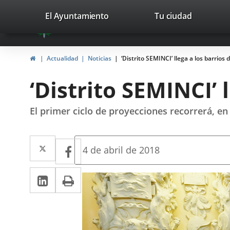
Portal
Jump to content
valladolid.es
El Ayuntamiento
Tu ciudad
avaTop
Web
del
Home
Actualidad
Noticias
‘Distrito SEMINCI’ llega a los barrios 
Ayuntamiento
‘Distrito SEMINCI’ 
de
Valladolid
El primer ciclo de proyecciones recorrerá, en
Twitter
Enlace
Facebook
Enlace
Fecha
4 de abril de 2018
de
a
a
la
Linkedin
Enlace
Print
una
noticia
una
a
aplicación
aplicación
una
externa.
externa.
aplicación