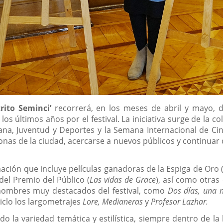
trito Seminci’
recorrerá, en los meses de abril y mayo, d
los últimos años por el festival. La iniciativa surge de la c
ana, Juventud y Deportes y la Semana Internacional de Cine
 zonas de la ciudad, acercarse a nuevos públicos y continuar 
ción que incluye películas ganadoras de la Espiga de Oro 
 del Premio del Público (
Las vidas de Grace
), así como otras
nombres muy destacados del festival, como
Dos días, una 
ciclo los largometrajes
Lore, Medianeras
y
Profesor Lazhar.
do la variedad temática y estilística, siempre dentro de la 