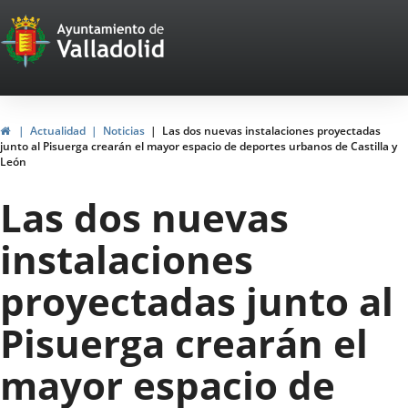
Portal
Jump to content
Web
del
Ayuntamiento
Home
Actualidad
Noticias
Las dos nuevas instalaciones proyectadas
junto al Pisuerga crearán el mayor espacio de deportes urbanos de Castilla y
de
León
Valladolid
Las dos nuevas
instalaciones
proyectadas junto al
Pisuerga crearán el
mayor espacio de