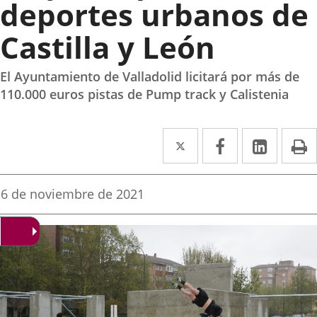
deportes urbanos de
Castilla y León
El Ayuntamiento de Valladolid licitará por más de
110.000 euros pistas de Pump track y Calistenia
Twitter
Enlace
Facebook
Enlace
Linked
Enlace
P
a
a
a
una
una
una
Fecha
6 de noviembre de 2021
de
aplicación
aplicación
aplica
la
noticia
externa.
externa.
extern