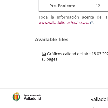
Pte. Poniente
12
Toda la información acerca de la
Enlace
www.valladolid.es/es/rccava
.
a
una
aplicaci
Available files
externa
Gráficos calidad del aire 18.03.2
(3 pages)
valladol