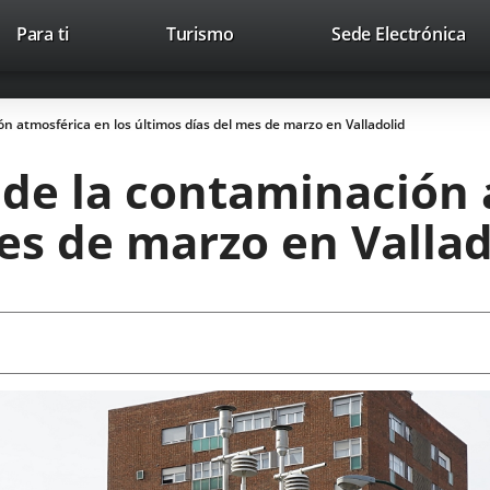
This
Li
Para ti
Turismo
Sede Electrónica
Accesibilidad
Trabaja con nosotros
Contac
link
to
will
ext
open
app
n atmosférica en los últimos días del mes de marzo en Valladolid
in
a
 de la contaminación 
pop-
up
es de marzo en Vallad
window.