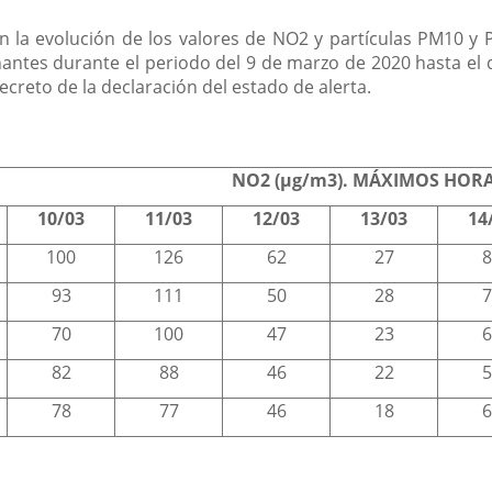
an la evolución de los valores de NO2 y partículas PM10 
antes durante el periodo del 9 de marzo de 2020 hasta el d
ecreto de la declaración del estado de alerta.
NO2 (µg/m3). MÁXIMOS HOR
10/03
11/03
12/03
13/03
14
100
126
62
27
8
93
111
50
28
7
70
100
47
23
6
82
88
46
22
5
78
77
46
18
6