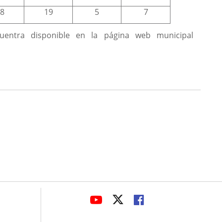
8
19
5
7
uentra disponible en la página web municipal
avaHeaderSocial
LINK
LINK
LINK
TO
TO
TO