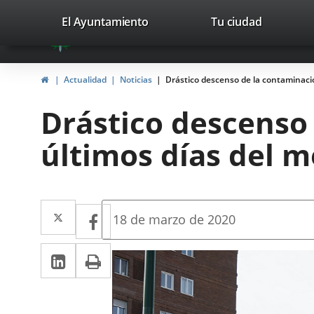
Portal
Jump to content
valladolid.es
El Ayuntamiento
Tu ciudad
avaTop
Web
del
Home
Actualidad
Noticias
Drástico descenso de la contaminació
Ayuntamiento
Drástico descenso
de
últimos días del m
Valladolid
Twitter
Enlace
Facebook
Enlace
Fecha
18 de marzo de 2020
de
a
a
la
Linkedin
Enlace
Print
una
noticia
una
a
aplicación
aplicación
una
externa.
externa.