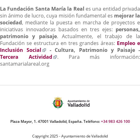
La Fundación Santa María la Real
es una entidad privada
sin ánimo de lucro, cuya misión fundamental es
mejorar l
sociedad
, mediante la puesta en marcha de proyectos e
iniciativas innovadoras basados en tres ejes:
personas,
patrimonio y paisaje
. Actualmente, el trabajo de l
Fundación se estructura en tres grandes áreas:
Empleo e
Enlace
Inclusión Social
- Cultura, Patrimonio y Paisaje 
a
Enlace
Tercera Actividad
. Para más información:
una
a
santamarialareal.org
aplicación
una
externa.
aplicación
externa.
Plaza Mayor, 1. 47001 Valladolid, España. Teléfono:
+34 983 426 100
Copyright 2025 - Ayuntamiento de Valladolid