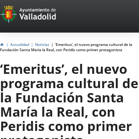
Portal
Jump to content
Web
del
Ayuntamiento
Home
Actualidad
Noticias
‘Emeritus’, el nuevo programa cultural de la
Fundación Santa María la Real, con Peridis como primer protagonista
de
‘Emeritus’, el nuevo
Valladolid
programa cultural de
la Fundación Santa
María la Real, con
Peridis como primer