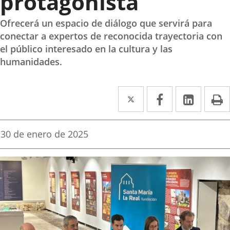
protagonista
Ofrecerá un espacio de diálogo que servirá para
conectar a expertos de reconocida trayectoria con
el público interesado en la cultura y las
humanidades.
Twitter
Enlace
Facebook
Enlace
Linked
Enlace
P
a
a
a
una
una
una
Fecha
30 de enero de 2025
de
aplicación
aplicación
aplica
la
noticia
externa.
externa.
extern