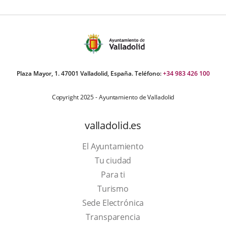
aplicación
externa.
Plaza Mayor, 1. 47001 Valladolid, España. Teléfono:
+34 983 426 100
Copyright 2025 - Ayuntamiento de Valladolid
valladolid.es
El Ayuntamiento
Tu ciudad
Para ti
This
Turismo
link
Link
Sede Electrónica
will
to
Transparencia