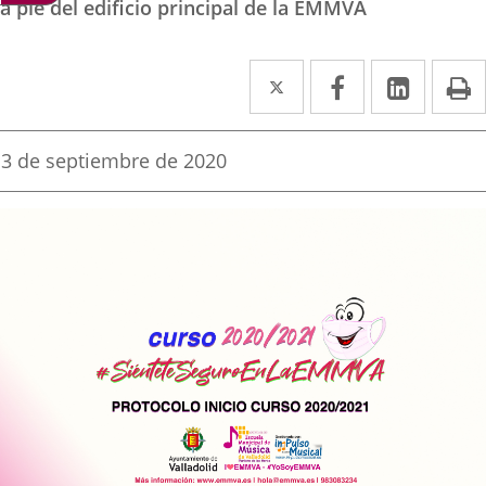
a pie del edificio principal de la EMMVA
Twitter
Enlace
Facebook
Enlace
Linked
Enlace
P
a
a
a
una
una
una
Fecha
3 de septiembre de 2020
de
aplicación
aplicación
aplica
la
noticia
externa.
externa.
extern