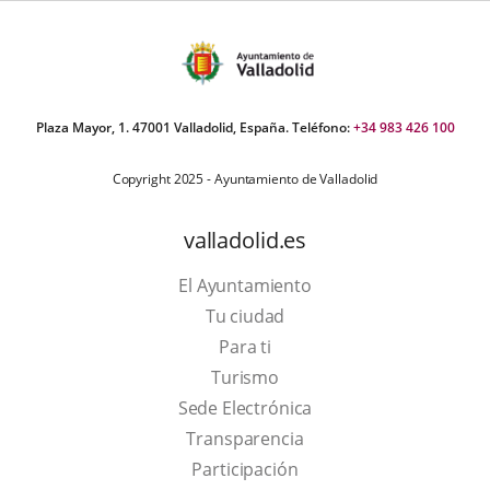
Plaza Mayor, 1. 47001 Valladolid, España. Teléfono:
+34 983 426 100
Copyright 2025 - Ayuntamiento de Valladolid
valladolid.es
El Ayuntamiento
Tu ciudad
Para ti
This
Turismo
link
Link
Sede Electrónica
will
to
Transparencia
open
external
Participación