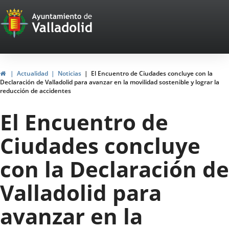
Portal
Jump to content
Web
del
Ayuntamiento
Home
Actualidad
Noticias
El Encuentro de Ciudades concluye con la
Declaración de Valladolid para avanzar en la movilidad sostenible y lograr la
de
reducción de accidentes
Valladolid
El Encuentro de
Ciudades concluye
con la Declaración de
Valladolid para
avanzar en la