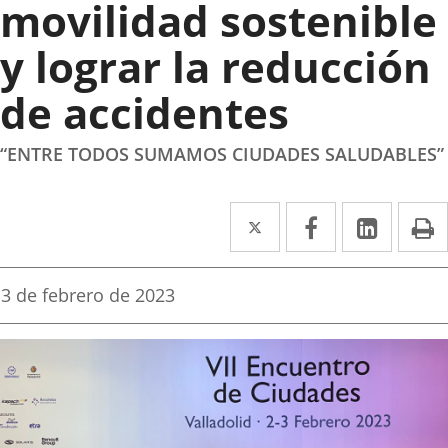
movilidad sostenible
y lograr la reducción
de accidentes
“ENTRE TODOS SUMAMOS CIUDADES SALUDABLES”
Twitter
Enlace
Facebook
Enlace
Linked
Enlace
P
a
a
a
una
una
una
Fecha
3 de febrero de 2023
de
aplicación
aplicación
aplica
la
noticia
externa.
externa.
extern