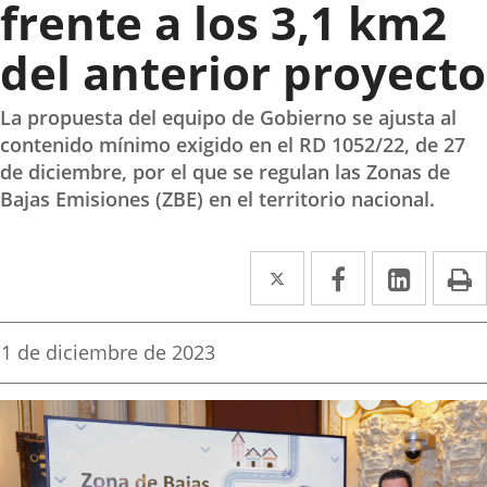
frente a los 3,1 km2
del anterior proyecto
La propuesta del equipo de Gobierno se ajusta al
contenido mínimo exigido en el RD 1052/22, de 27
de diciembre, por el que se regulan las Zonas de
Bajas Emisiones (ZBE) en el territorio nacional.
Twitter
Enlace
Facebook
Enlace
Linked
Enlace
P
a
a
a
una
una
una
Fecha
1 de diciembre de 2023
de
aplicación
aplicación
aplica
la
noticia
externa.
externa.
extern