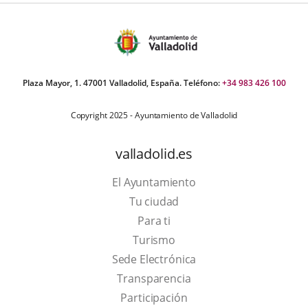
Plaza Mayor, 1. 47001 Valladolid, España. Teléfono:
+34 983 426 100
Copyright 2025 - Ayuntamiento de Valladolid
valladolid.es
El Ayuntamiento
Tu ciudad
Para ti
This
Turismo
link
Link
Sede Electrónica
will
to
Transparencia
open
external
Participación