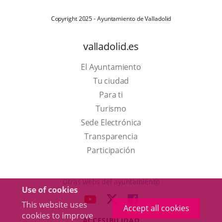
Copyright 2025 - Ayuntamiento de Valladolid
valladolid.es
El Ayuntamiento
Tu ciudad
Para ti
This
Turismo
link
Link
Sede Electrónica
will
to
Transparencia
open
external
Participación
in
application.
a
Otras webs del ayuntamiento
Use of cookies
pop-
aderSocial
LINK
LINK
LINK
This website uses
up
Accept all cookies
TO
TO
TO
cookies to improve
window.
ACCESIBILIDAD