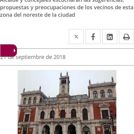
propuestas y preocupaciones de los vecinos de esta
zona del noreste de la ciudad
Twitter
Enlace
Facebook
Enlace
Linked
Enlace
P
a
a
a
una
una
una
Fecha
21 de septiembre de 2018
de
aplicación
aplicación
aplica
la
noticia
externa.
externa.
extern