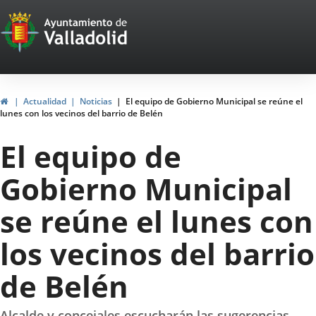
Portal
Jump to content
Web
del
Ayuntamiento
Home
Actualidad
Noticias
El equipo de Gobierno Municipal se reúne el
lunes con los vecinos del barrio de Belén
de
El equipo de
Valladolid
Gobierno Municipal
se reúne el lunes con
los vecinos del barrio
de Belén
Alcalde y concejales escucharán las sugerencias,