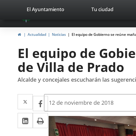
Portal
Jump to content
valladolid.es
El Ayuntamiento
Tu ciudad
avaTop
Web
del
Home
Actualidad
Noticias
El equipo de Gobierno se reúne mañan
Ayuntamiento
El equipo de Gobi
de
de Villa de Prado
Valladolid
Alcalde y concejales escucharán las sugerenc
Twitter
Enlace
Facebook
Enlace
Fecha
12 de noviembre de 2018
de
a
a
la
Linkedin
Enlace
Print
una
noticia
una
a
aplicación
aplicación