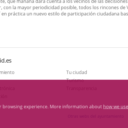
te, que mañana dará cuenta a los vecinos de las decisiones
, con la mayor periodicidad posible, todos los rincones de
 en práctica un nuevo estilo de participación ciudadana bas
id.es
amiento
Tu ciudad
This
Turismo
Link
link
trónica
Transparencia
to
will
ción
external
open
ur browsing experience. More information about
how we use
application.
in
Otras webs del ayuntamiento
a