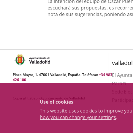
La intención del equipo de Oscar Puen
escuchará sus propuestas, es recorrer
nota de sus sugerencias, poniendo así
valladol
El Ayunt
Plaza Mayor, 1. 47001 Valladolid, España. Teléfono:
+34 983
426 100
Para ti
Sede Elec
Copyright 2025 - Ayuntamiento de Valladolid
Participa
Use of cookies
This website uses cookies to improve yo
how you can change your settings
.