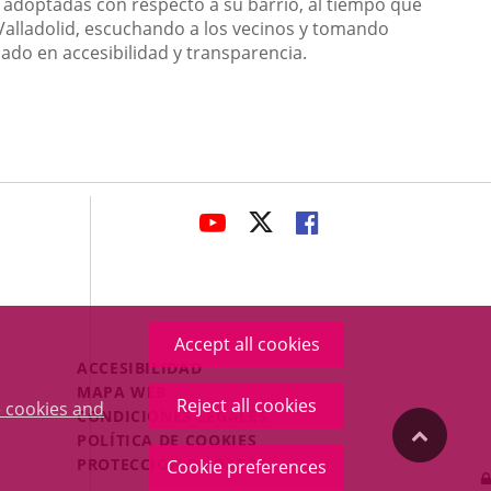
 adoptadas con respecto a su barrio, al tiempo que
 Valladolid, escuchando a los vecinos y tomando
ado en accesibilidad y transparencia.
avaHeaderSocial
LINK
LINK
LINK
TO
TO
TO
EXTERNAL
EXTERNAL
EXTERNAL
APPLICATION.
APPLICATION.
APPLICATION.
Accept all cookies
Menú
ACCESIBILIDAD
Legal
MAPA WEB
Reject all cookies
 cookies and
Footer
CONDICIONES LEGALES
"Back
POLÍTICA DE COOKIES
PROTECCIÓN DE DATOS
Cookie preferences
to