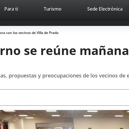
This
Li
Para ti
Turismo
Sede Electrónica
Accesibilidad
Trabaja con nosotros
Contac
link
to
will
ext
open
app
a con los vecinos de Villa de Prado
in
a
erno se reúne mañana 
pop-
up
window.
ias, propuestas y preocupaciones de los vecinos de e