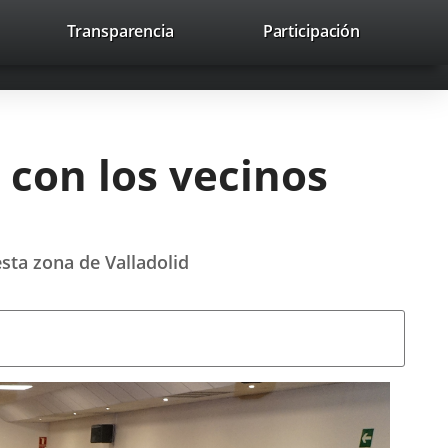
nk
Transparencia
Participación
avaHeaderSocial
Link
Link
Link
Search
to
Search
to
to
to
ernal
external
external
external
lication.
application.
application.
application.
con los vecinos
sta zona de Valladolid