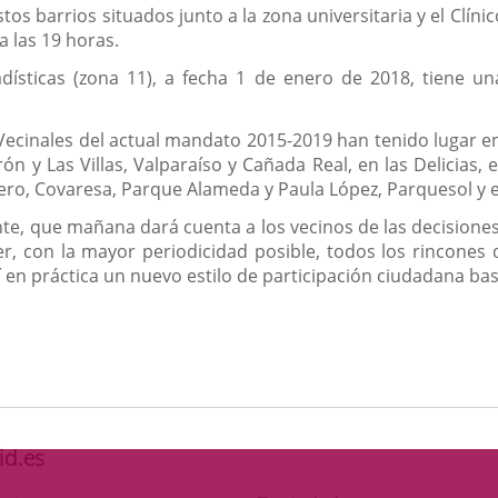
os barrios situados junto a la zona universitaria y el Clíni
a las 19 horas.
adísticas (zona 11), a fecha 1 de enero de 2018, tiene u
cinales del actual mandato 2015-2019 han tenido lugar en 
irón y Las Villas, Valparaíso y Cañada Real, en las Delicias,
uero, Covaresa, Parque Alameda y Paula López, Parquesol y 
te, que mañana dará cuenta a los vecinos de las decisione
r, con la mayor periodicidad posible, todos los rincones
 en práctica un nuevo estilo de participación ciudadana bas
id.es