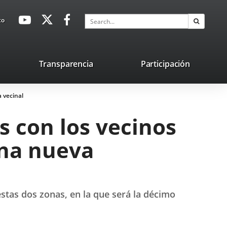
avaHeaderSocial
Link
Link
Link
Search
to
Search
to
to
to
external
external
external
application.
application.
application.
nk
Transparencia
Participación
ternal
 vecinal
plication.
s con los vecinos
una nueva
stas dos zonas, en la que será la décimo