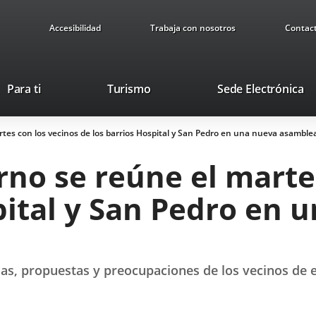
Accesibilidad
Trabaja con nosotros
Contac
This
Li
Para ti
Turismo
Sede Electrónica
link
to
will
ex
rtes con los vecinos de los barrios Hospital y San Pedro en una nueva asamblea
open
ap
in
rno se reúne el marte
a
pop-
pital y San Pedro en 
up
window.
ias, propuestas y preocupaciones de los vecinos de e