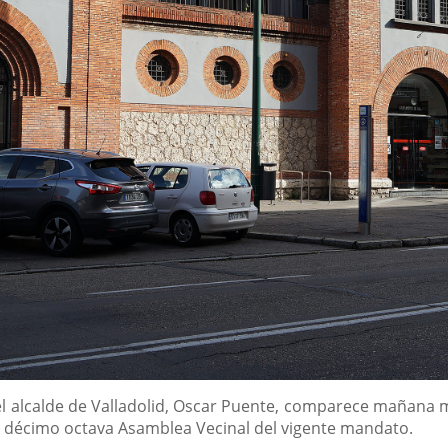
l alcalde de Valladolid, Oscar Puente, comparece mañana m
la décimo octava Asamblea Vecinal del vigente mandato.