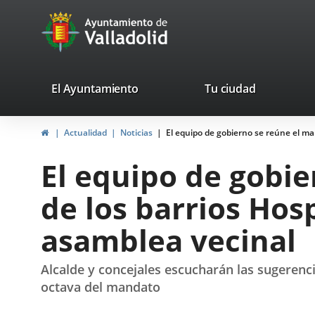
Portal
Jump to content
avaTop
Web
del
Ayuntamiento
valladolid.es
El Ayuntamiento
Tu ciudad
de
Home
Actualidad
Noticias
El equipo de gobierno se reúne el ma
Valladolid
El equipo de gobie
de los barrios Hos
asamblea vecinal
Alcalde y concejales escucharán las sugerenc
octava del mandato