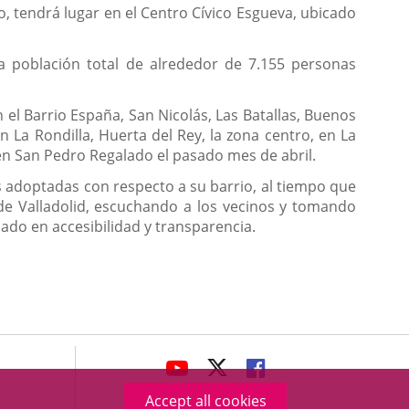
co, tendrá lugar en el Centro Cívico Esgueva, ubicado
na población total de alrededor de 7.155 personas
el Barrio España, San Nicolás, Las Batallas, Buenos
 en La Rondilla, Huerta del Rey, la zona centro, en La
en San Pedro Regalado el pasado mes de abril.
s adoptadas con respecto a su barrio, al tiempo que
 de Valladolid, escuchando a los vecinos y tomando
ado en accesibilidad y transparencia.
avaHeaderSocial
LINK
LINK
LINK
TO
TO
TO
Accept all cookies