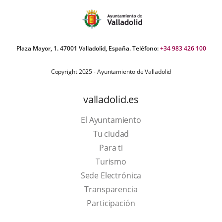
Plaza Mayor, 1. 47001 Valladolid, España. Teléfono:
+34 983 426 100
Copyright 2025 - Ayuntamiento de Valladolid
valladolid.es
El Ayuntamiento
Tu ciudad
Para ti
This
Turismo
link
Link
Sede Electrónica
will
to
Transparencia
open
external
Participación
in
application.