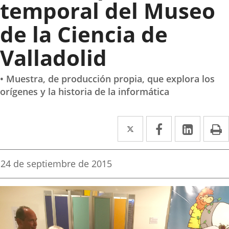
temporal del Museo
de la Ciencia de
Valladolid
• Muestra, de producción propia, que explora los
orígenes y la historia de la informática
Twitter
Enlace
Facebook
Enlace
Linked
Enlace
P
a
a
a
una
una
una
Fecha
24 de septiembre de 2015
de
aplicación
aplicación
aplica
la
noticia
externa.
externa.
extern