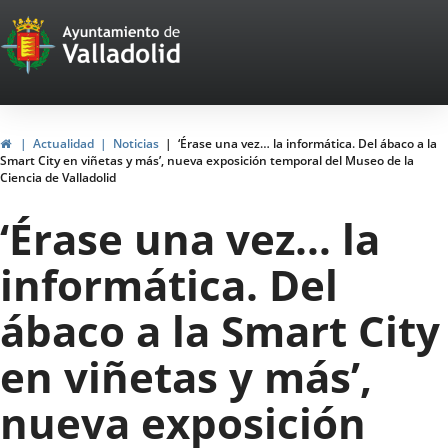
Portal
Jump to content
Web
del
Ayuntamiento
Home
Actualidad
Noticias
‘Érase una vez… la informática. Del ábaco a la
Smart City en viñetas y más’, nueva exposición temporal del Museo de la
de
Ciencia de Valladolid
Valladolid
‘Érase una vez… la
informática. Del
ábaco a la Smart City
en viñetas y más’,
nueva exposición