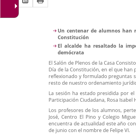
una
a
aplicación
aplicación
una
externa.
externa.
aplicación
Descripción
Un centenar de alumnos han re
externa.
Constitución
El alcalde ha resaltado la i
demócrata
El Salón de Plenos de la Casa Consist
Día de la Constitución, en el que han
reflexionado y formulado preguntas so
resto de nuestro ordenamiento jurídi
La sesión ha estado presidida por el a
Participación Ciudadana, Rosa Isabe
Los profesores de los alumnos, pertene
José, Centro El Pino y Colegio Migu
encuentra de actualidad este año con 
de junio con el nombre de Felipe VI.