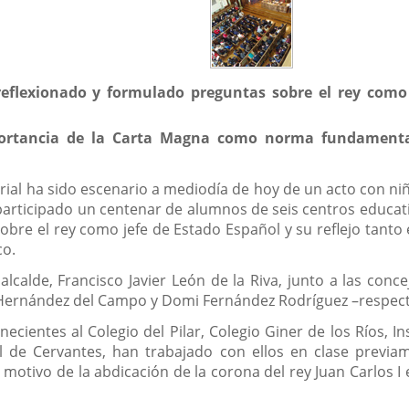
flexionado y formulado preguntas sobre el rey como j
mportancia de la Carta Magna como norma fundamenta
orial ha sido escenario a mediodía de hoy de un acto con n
 participado un centenar de alumnos de seis centros educati
bre el rey como jefe de Estado Español y su reflejo tanto 
co.
lcalde, Francisco Javier León de la Riva, junto a las conce
l Hernández del Campo y Domi Fernández Rodríguez –respec
cientes al Colegio del Pilar, Colegio Giner de los Ríos, Ins
el de Cervantes, han trabajado con ellos en clase previ
motivo de la abdicación de la corona del rey Juan Carlos I 