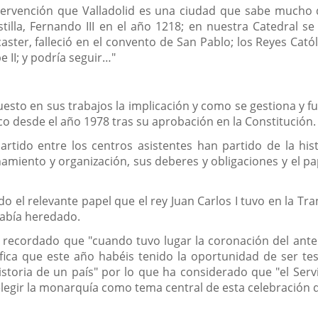
tervención que Valladolid es una ciudad que sabe mucho d
illa, Fernando III en el año 1218; en nuestra Catedral se 
aster, falleció en el convento de San Pablo; los Reyes Catól
e II; y podría seguir…"
esto en sus trabajos la implicación y como se gestiona y fu
o desde el año 1978 tras su aprobación en la Constitución.
rtido entre los centros asistentes han partido de la his
miento y organización, sus deberes y obligaciones y el pap
o el relevante papel que el rey Juan Carlos I tuvo en la T
había heredado.
a recordado que "cuando tuvo lugar la coronación del anter
nifica que este año habéis tenido la oportunidad de ser t
storia de un país" por lo que ha considerado que "el Ser
legir la monarquía como tema central de esta celebración de