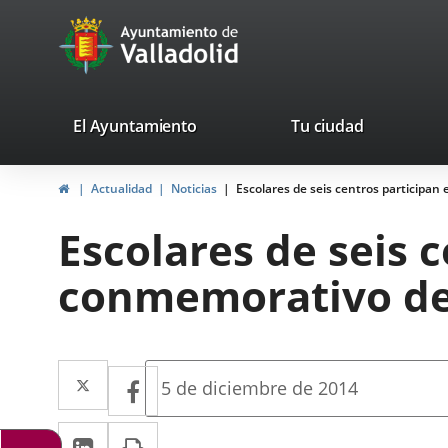
Portal
Jump to content
avaTop
Web
del
Ayuntamiento
valladolid.es
El Ayuntamiento
Tu ciudad
de
Home
Actualidad
Noticias
Escolares de seis centros participan
Valladolid
Escolares de seis c
conmemorativo del
Twitter
Enlace
Facebook
Enlace
Fecha
5 de diciembre de 2014
de
a
a
la
Linkedin
Enlace
Print
una
noticia