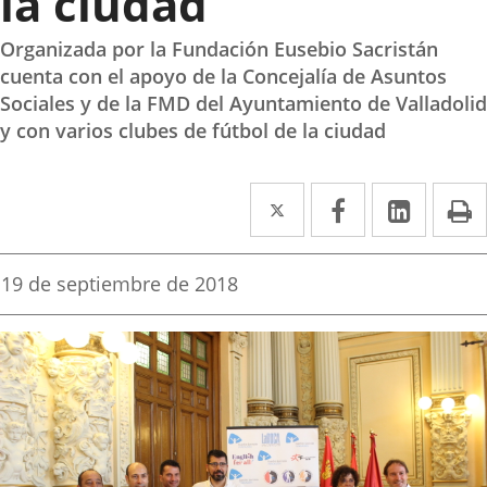
la ciudad
Organizada por la Fundación Eusebio Sacristán
cuenta con el apoyo de la Concejalía de Asuntos
Sociales y de la FMD del Ayuntamiento de Valladolid
y con varios clubes de fútbol de la ciudad
Twitter
Enlace
Facebook
Enlace
Linked
Enlace
P
a
a
a
una
una
una
Fecha
19 de septiembre de 2018
de
aplicación
aplicación
aplica
la
noticia
externa.
externa.
extern