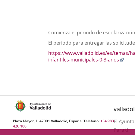
aplicación
externa.
Descripción
Comienza el periodo de escolarización 
El periodo para entregar las solicitude
https://www.valladolid.es/es/temas/ha
Enla
infantiles-municipales-0-3-anos
a
una
apli
exte
valladol
El Ayunt
Plaza Mayor, 1. 47001 Valladolid, España. Teléfono:
+34 983
426 100
Para ti