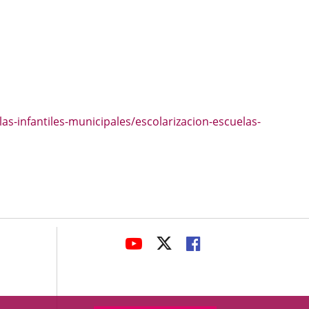
s-infantiles-municipales/escolarizacion-escuelas-
avaHeaderSocial
LINK
LINK
LINK
TO
TO
TO
EXTERNAL
EXTERNAL
EXTERNAL
APPLICATION.
APPLICATION.
APPLICATION.