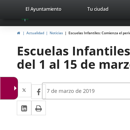
Portal
Jump to content
valladolid.es
El Ayuntamiento
Tu ciudad
avaTop
Web
del
Home
Actualidad
Noticias
Escuelas Infantiles: Comienza el peri
Ayuntamiento
Escuelas Infantile
de
del 1 al 15 de mar
Valladolid
Twitter
Enlace
Facebook
Enlace
Fecha
7 de marzo de 2019
de
a
a
la
Linkedin
Enlace
Print
una
noticia
una
a
aplicación
aplicación
una
externa.
externa.