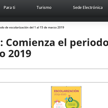
This
Li
Para ti
Turismo
Sede Electrónica
Accesibilidad
Trabaja con nosotros
Contac
link
to
will
ext
open
app
odo de escolarización del 1 al 15 de marzo 2019
in
a
s: Comienza el periodo
pop-
up
zo 2019
window.