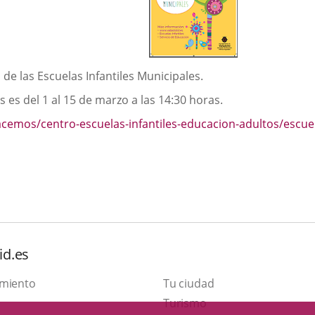
de las Escuelas Infantiles Municipales.
s es del 1 al 15 de marzo a las 14:30 horas.
cemos/centro-escuelas-infantiles-educacion-adultos/escuela
ce
cación
rna.
id.es
amiento
Tu ciudad
This
Turismo