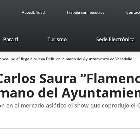
Accesibilidad
Trabaja con nosotros
Contac
This
Li
Para ti
Turismo
Sede Electrónica
link
to
will
ex
enco-India” llega a Nueva Delhi de la mano del Ayuntamiento de Valladolid
open
ap
in
Carlos Saura “Flamenc
a
pop-
 mano del Ayuntamien
up
window.
ron en el mercado asiático el show que coprodujo el C