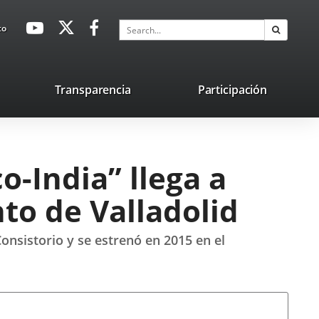
avaHeaderSocial
Link
Link
Link
Search
to
Search
to
to
to
external
external
external
application.
application.
application.
nk
Transparencia
Participación
ternal
plication.
o-India” llega a
to de Valladolid
onsistorio y se estrenó en 2015 en el