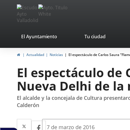
Portal
Jump to content
avaTop
Web
del
Ayuntamiento
valladolid.es
El Ayuntamiento
Tu ciudad
de
Home
Actualidad
Noticias
El espectáculo de Carlos Saura “Flam
Valladolid
El espectáculo de 
Nueva Delhi de la
El alcalde y la concejala de Cultura presenta
Calderón
Twitter
Enlace
Facebook
Enlace
Fecha
7 de marzo de 2016