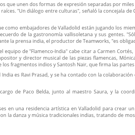
os que unen dos formas de expresión separadas por miles de
s raíces. "Un diálogo entre culturas", señaló la concejala 
 que como embajadores de Valladolid están jugando los miem
ecuerdo de la gastronomía vallisoletana y sus gentes. "Só
ante la prensa india, el productor de Teamworks, "es obligad
el equipo de "Flamenco-India" cabe citar a Carmen Cortés,
ositor y director musical de las piezas flamencas, Mónica 
de los fragmentos indios y Santosh Nair, que firma las partes
l India es Ravi Prasad, y se ha contado con la colaboración
 cargo de Paco Belda, junto al maestro Saura, y la coordi
es en una residencia artística en Valladolid para crear u
on la danza y música tradicionales indias, tratando de most