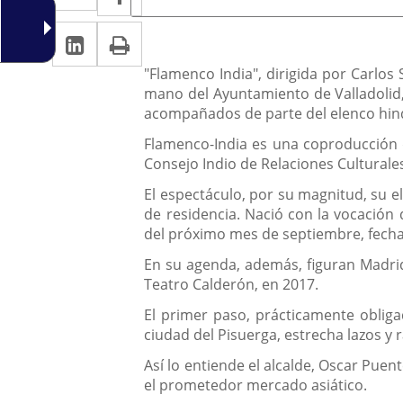
de
a
a
la
Linkedin
Enlace
Print
una
noticia
una
a
aplicación
Descripción
aplicación
"Flamenco India", dirigida por Carlos 
una
mano del Ayuntamiento de Valladolid,
externa.
externa.
acompañados de parte del elenco hind
aplicación
Flamenco-India es una coproducción de
externa.
Consejo Indio de Relaciones Culturales
El espectáculo, por su magnitud, su e
de residencia. Nació con la vocación 
del próximo mes de septiembre, fecha 
En su agenda, además, figuran Madrid,
Teatro Calderón, en 2017.
El primer paso, prácticamente obliga
ciudad del Pisuerga, estrecha lazos y r
Así lo entiende el alcalde, Oscar Puen
el prometedor mercado asiático.