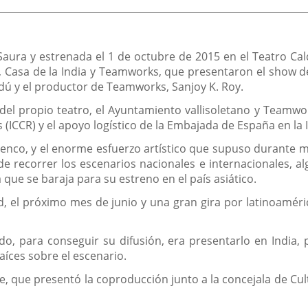
Saura y estrenada el 1 de octubre de 2015 en el Teatro Calde
 Casa de la India y Teamworks, que presentaron el show de
ú y el productor de Teamworks, Sanjoy K. Roy.
l propio teatro, el Ayuntamiento vallisoletano y Teamwork
 (ICCR) y el apoyo logístico de la Embajada de España en la 
lenco, y el enorme esfuerzo artístico que supuso durante me
de recorrer los escenarios nacionales e internacionales, a
que se baraja para su estreno en el país asiático.
 el próximo mes de junio y una gran gira por latinoamérica,
do, para conseguir su difusión, era presentarlo en India,
aíces sobre el escenario.
te, que presentó la coproducción junto a la concejala de Cu