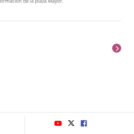
nformación de la plaza Mayor.
next
avaHeaderSocial
LINK
LINK
LINK
TO
TO
TO