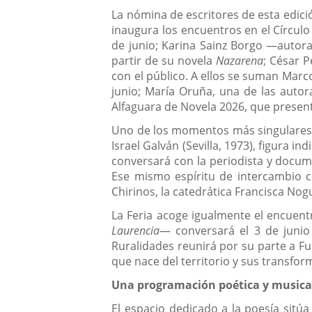
La nómina de escritores de esta edici
inaugura los encuentros en el Círcul
de junio; Karina Sainz Borgo —autor
partir de su novela
Nazarena
; César 
con el público. A ellos se suman Marc
junio; María Oruña, una de las auto
Alfaguara de Novela 2026, que prese
Uno de los momentos más singulares
Israel Galván (Sevilla, 1973), figura 
conversará con la periodista y docume
Ese mismo espíritu de intercambio cu
Chirinos, la catedrática Francisca No
La Feria acoge igualmente el encuen
Laurencia
— conversará el 3 de junio 
Ruralidades reunirá por su parte a Ful
que nace del territorio y sus transfor
Una programación poética y musical
El espacio dedicado a la poesía sitú