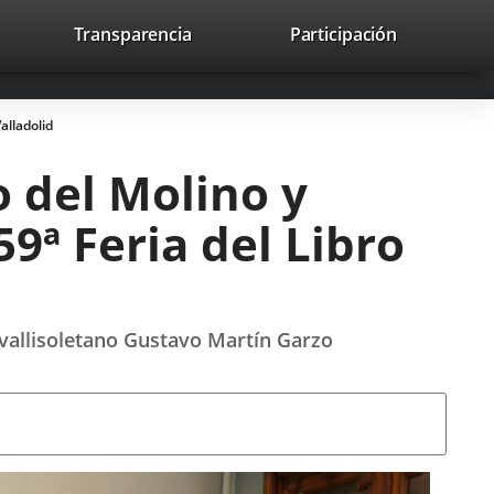
nk
Transparencia
Participación
avaHeaderSocial
Link
Link
Link
Search
to
Search
to
to
to
ernal
external
external
external
lication.
application.
application.
application.
alladolid
o del Molino y
9ª Feria del Libro
r vallisoletano Gustavo Martín Garzo