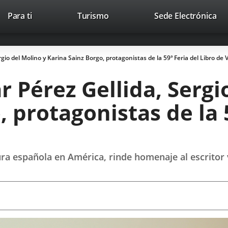
This
Li
Para ti
Turismo
Sede Electrónica
Accesibilidad
Trabaja con nosotros
Contac
link
to
will
ext
open
app
rgio del Molino y Karina Sainz Borgo, protagonistas de la 59ª Feria del Libro de V
in
a
r Pérez Gellida, Sergi
pop-
up
 protagonistas de la 5
window.
ltura española en América, rinde homenaje al escrito