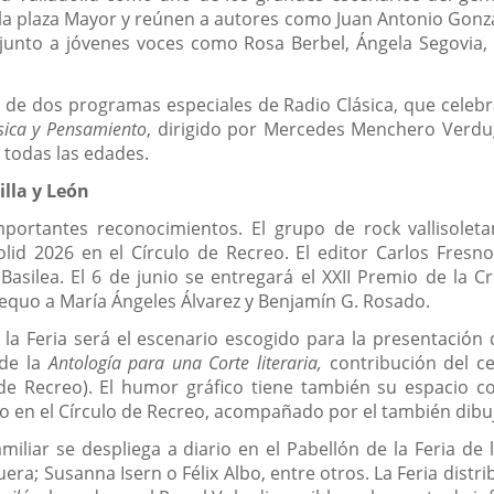
e la plaza Mayor y reúnen a autores como Juan Antonio Gonz
junto a jóvenes voces como Rosa Berbel, Ángela Segovia,
de dos programas especiales de Radio Clásica, que celebra s
ica y Pensamiento
, dirigido por Mercedes Menchero Verdugo
 todas las edades.
illa y León
portantes reconocimientos. El grupo de rock vallisoleta
olid 2026 en el Círculo de Recreo. El editor Carlos Fresno
Basilea. El 6 de junio se entregará el XXII Premio de la Cr
aequo a María Ángeles Álvarez y Benjamín G. Rosado.
, la Feria será el escenario escogido para la presentación 
 de la
Antología para una Corte literaria,
contribución del ce
e Recreo). El humor gráfico tiene también su espacio con
io en el Círculo de Recreo, acompañado por el también dibuj
amiliar se despliega a diario en el Pabellón de la Feria 
uera; Susanna Isern o Félix Albo, entre otros. La Feria dist