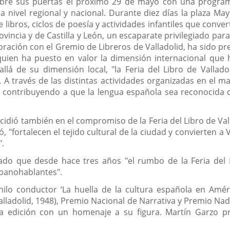
d abre sus puertas el próximo 29 de mayo con una progr
a nivel regional y nacional. Durante diez días la plaza M
libros, ciclos de poesía y actividades infantiles que converti
vincia y de Castilla y León, un escaparate privilegiado para
boración con el Gremio de Libreros de Valladolid, ha sido pr
quien ha puesto en valor la dimensión internacional que h
lá de su dimensión local, "la Feria del Libro de Vallad
A través de las distintas actividades organizadas en el m
l, contribuyendo a que la lengua española sea reconocida
cidió también en el compromiso de la Feria del Libro de Valla
, "fortalecen el tejido cultural de la ciudad y convierten a
".
dado que desde hace tres años "el rumbo de la Feria del 
spanohablantes".
lo conductor ‘La huella de la cultura española en Améric
lladolid, 1948), Premio Nacional de Narrativa y Premio Nadal
ta edición con un homenaje a su figura. Martín Garzo 