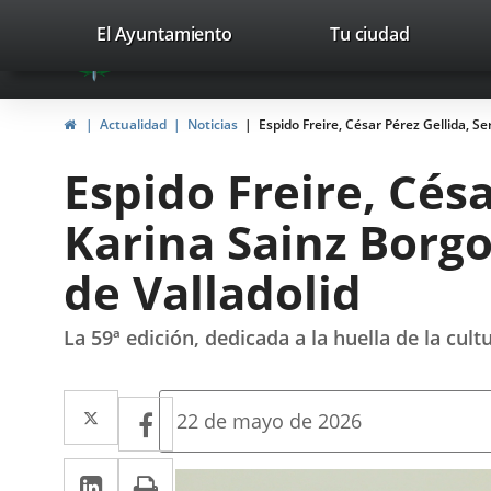
Portal
Jump to content
valladolid.es
El Ayuntamiento
Tu ciudad
avaTop
Web
del
Home
Actualidad
Noticias
Espido Freire, César Pérez Gellida, Se
Ayuntamiento
Espido Freire, Césa
de
Karina Sainz Borgo,
Valladolid
de Valladolid
La 59ª edición, dedicada a la huella de la cu
Twitter
Enlace
Facebook
Enlace
Fecha
22 de mayo de 2026
de
a
a
la
Linkedin
Enlace
Print
una
noticia
una