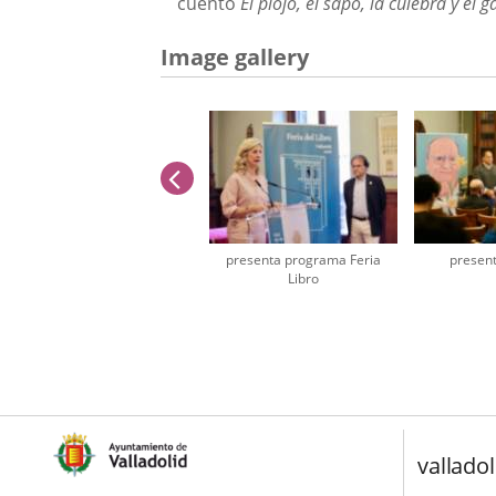
cuento
El piojo, el sapo, la culebra y el g
Image gallery
previus
presenta programa Feria
present
Libro
Number
of
sliders:
2
valladol