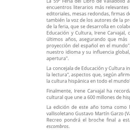
La 59ª Feria del Libro de Valladoli
encuentros literarios más relevantes 
editoriales, mesas redondas, firmas de 
también la voz de los autores de la pro
de la feria, que se desarrolla en cola
Educación y Cultura, Irene Carvajal, 
últimos años, asegurando que más al
proyección del español en el mundo". 
nuestro idioma y su influencia globa
apertura".
La concejala de Educación y Cultura in
la lectura", aspectos que, según afirmó
la cultura hispánica en todo el mundo
Finalmente, Irene Carvajal ha recor
cultural que une a 600 millones de hi
La edición de este año toma como hi
vallisoletano Gustavo Martín Garzo (Va
Recreo pondrá el broche final a es
escombros
.