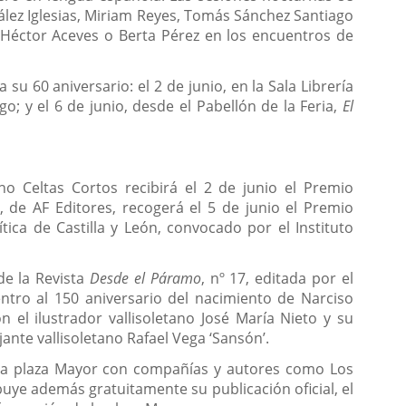
ález Iglesias, Miriam Reyes, Tomás Sánchez Santiago
 Héctor Aceves o Berta Pérez en los encuentros de
u 60 aniversario: el 2 de junio, en la Sala Librería
; y el 6 de junio, desde el Pabellón de la Feria,
El
no Celtas Cortos recibirá el 2 de junio el Premio
, de AF Editores, recogerá el 5 de junio el Premio
ítica de Castilla y León, convocado por el Instituto
de la Revista
Desde el Páramo
, nº 17, editada por el
ntro al 150 aniversario del nacimiento de Narciso
 el ilustrador vallisoletano José María Nieto y su
ante vallisoletano Rafael Vega ‘Sansón’.
de la plaza Mayor con compañías y autores como Los
ribuye además gratuitamente su publicación oficial, el