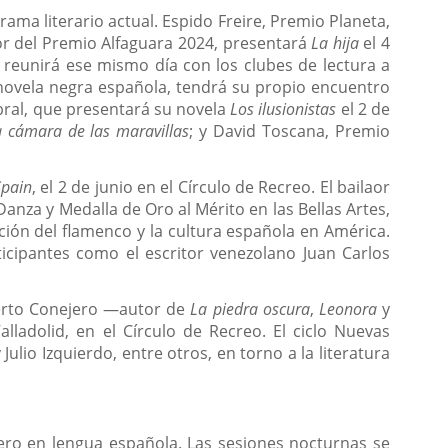
ma literario actual. Espido Freire, Premio Planeta,
or del Premio Alfaguara 2024, presentará
La hija
el 4
 reunirá ese mismo día con los clubes de lectura a
 novela negra española, tendrá su propio encuentro
bral, que presentará su novela
Los ilusionistas
el 2 de
 cámara de las maravillas
; y David Toscana, Premio
Spain
, el 2 de junio en el Círculo de Recreo. El bailaor
anza y Medalla de Oro al Mérito en las Bellas Artes,
ción del flamenco y la cultura española en América.
icipantes como el escritor venezolano Juan Carlos
berto Conejero —autor de
La piedra oscura
,
Leonora
y
lladolid, en el Círculo de Recreo. El ciclo Nuevas
ulio Izquierdo, entre otros, en torno a la literatura
nero en lengua española. Las sesiones nocturnas se