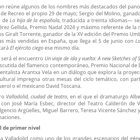
ón reúne algunos de los nombres más destacados del panora
o de Recreo el propio 29 de mayo; Sergio del Molino, ganad
a de
La hija de la española
, traducida a treinta idiomas— se
Pérez Gellida, Premio Nadal 2024 y máximo referente de la
os Giralt Torrente, ganador de la XV edición del Premio Um
ras más vendidas en España, que llega el 5 de junio con
La
ntará
El ejército ciego
ese mismo día.
 será el encuentro
Un viaje de ida y vuelta: A new Sketches of 
indiscutida del flamenco contemporáneo, Premio Nacional de D
ntalista Arantxa Vela en un diálogo que explora la proyec
ltural impregna otras mesas del ciclo temático, con part
guerol o el mexicano David Toscana.
tro
Valladolid, ciudad de teatro
, en el que el dramaturgo Al
con José María Esbec, director del Teatro Calderón de Va
gencio Argüelles, Miguel Barrero, Teresa Vicente Sánchez y J
maciones.
 de primer nivel
a a Valladolid como uno de los grandes escenarios del gé