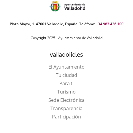
Plaza Mayor, 1. 47001 Valladolid, España. Teléfono:
+34 983 426 100
Copyright 2025 - Ayuntamiento de Valladolid
valladolid.es
El Ayuntamiento
Tu ciudad
Para ti
This
Turismo
link
Link
Sede Electrónica
will
to
Transparencia
open
external
Participación
in
application.