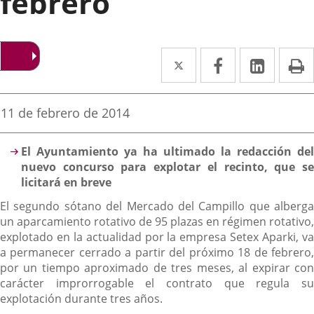
febrero
Twitter
Enlace
Facebook
Enlace
Linked
Enlace
P
a
a
a
una
una
una
Fecha
11 de febrero de 2014
de
aplicación
aplicación
aplica
la
Descripción
noticia
externa.
externa.
extern
El Ayuntamiento ya ha ultimado la redacción del
nuevo concurso para explotar el recinto, que se
licitará en breve
El segundo sótano del Mercado del Campillo que alberga
un aparcamiento rotativo de 95 plazas en régimen rotativo,
explotado en la actualidad por la empresa Setex Aparki, va
a permanecer cerrado a partir del próximo 18 de febrero,
por un tiempo aproximado de tres meses, al expirar con
carácter improrrogable el contrato que regula su
explotación durante tres años.