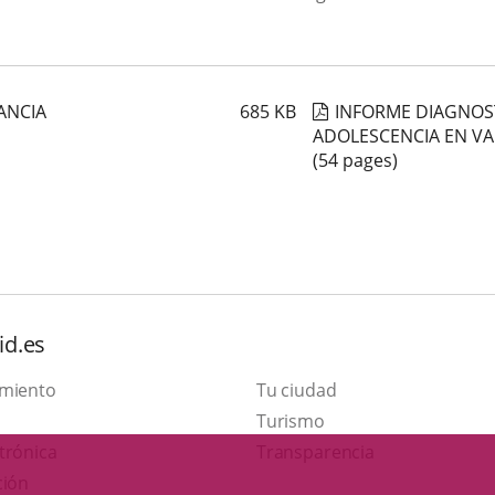
ANCIA
685
KB
INFORME DIAGNOST
ADOLESCENCIA EN VA
(54 pages)
id.es
amiento
Tu ciudad
This
Turismo
Link
link
trónica
Transparencia
to
will
ción