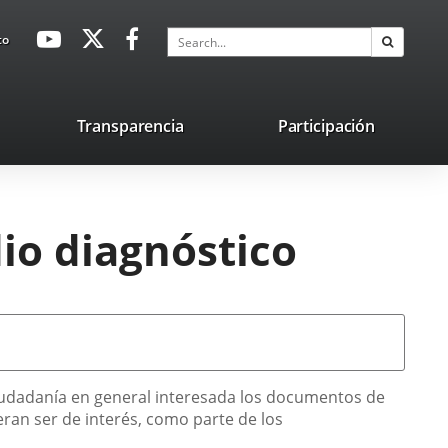
avaHeaderSocial
Link
Link
Link
Search
to
Search
to
to
to
external
external
external
application.
application.
application.
nk
Transparencia
Participación
ternal
plication.
dio diagnóstico
 ciudadanía en general interesada los documentos de
ieran ser de interés, como parte de los