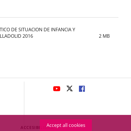
ICO DE SITUACION DE INFANCIA Y
LLADOLID 2016
2
MB
avaHeaderSocial
LINK
LINK
LINK
TO
TO
TO
EXTERNAL
EXTERNAL
EXTERNAL
APPLICATION.
APPLICATION.
APPLICATION.
Accept all cookies
Menú
ACCESIBILIDAD