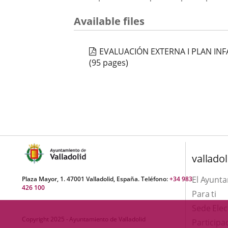
una
externa.
externa.
Available files
aplicación
externa.
EVALUACIÓN EXTERNA I PLAN INF
(95 pages)
valladol
El Ayunt
Plaza Mayor, 1. 47001 Valladolid, España. Teléfono:
+34 983
426 100
Para ti
Sede Elec
Copyright 2025 - Ayuntamiento de Valladolid
Participa