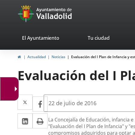
Portal
Jump to content
avaTop
Web
del
Ayuntamiento
valladolid.es
El Ayuntamiento
Tu ciudad
de
Home
Actualidad
Noticias
Evaluación del I Plan de Infancia y e
Valladolid
Evaluación del I P
Twitter
Enlace
Facebook
Enlace
Fecha
22 de julio de 2016
de
a
a
la
Linkedin
Enlace
Print
una
Descripción
noticia
La Concejalía de Educación, infancia 
una
"Evaluación del I Plan de Infancia" y "
a
aplicación
aplicación
compromisos adquiridos para optar a l