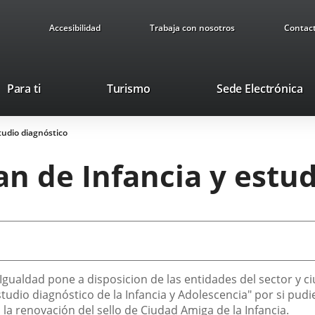
Accesibilidad
Trabaja con nosotros
Contac
This
Li
Para ti
Turismo
Sede Electrónica
link
to
will
ex
studio diagnóstico
open
ap
in
lan de Infancia y estu
a
pop-
up
window.
e Igualdad pone a disposicion de las entidades del sector y
estudio diagnóstico de la Infancia y Adolescencia" por si pud
a renovación del sello de Ciudad Amiga de la Infancia.