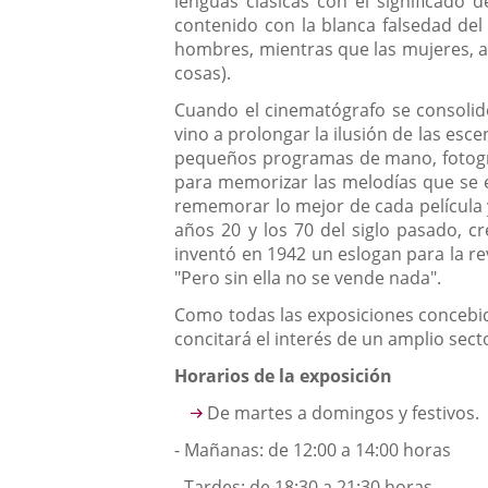
lenguas clásicas con el significado
contenido con la blanca falsedad del 
hombres, mientras que las mujeres, a
cosas).
Cuando el cinematógrafo se consolidó
vino a prolongar la ilusión de las es
pequeños programas de mano, fotogra
para memorizar las melodías que se e
rememorar lo mejor de cada película 
años 20 y los 70 del siglo pasado, cr
inventó en 1942 un eslogan para la re
"Pero sin ella no se vende nada".
Como todas las exposiciones concebid
concitará el interés de un amplio sec
Horarios de la exposición
De martes a domingos y festivos.
- Mañanas: de 12:00 a 14:00 horas
- Tardes: de 18:30 a 21:30 horas.