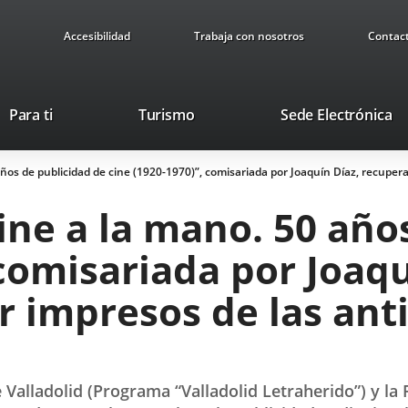
Accesibilidad
Trabaja con nosotros
Contac
This
Li
Para ti
Turismo
Sede Electrónica
link
to
will
ex
años de publicidad de cine (1920-1970)”, comisariada por Joaquín Díaz, recupera 
open
ap
in
cine a la mano. 50 año
a
pop-
 comisariada por Joaq
up
window.
or impresos de las an
 Valladolid (Programa “Valladolid Letraherido”) y l