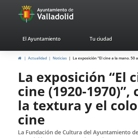
Portal
Jump to content
avaTop
Web
del
Ayuntamiento
valladolid.es
El Ayuntamiento
Tu ciudad
de
Home
Actualidad
Noticias
La exposición “El cine a la mano. 50 
Valladolid
La exposición “El 
cine (1920-1970)”,
la textura y el col
cine
La Fundación de Cultura del Ayuntamiento de