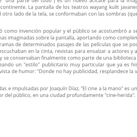
 de "una parte del todo") es un nuevo acicate para la im
continente. La pantalla de los teatros wayang kulit javan
l otro lado de la tela, se conformaban con las sombras (q
 como invención popular y el público se acostumbró a sen
cenas imaginadas sobre la pantalla, aportando como complem
mas de determinados pasajes de las películas que se pod
scuchaban en la cinta, revistas para ensalzar a actores y 
y se conservaban finalmente como parte de una biblioteca p
eando un "estilo" publicitario muy particular que ya es h
vista de humor: "Donde no hay publicidad, resplandece la ve
as e impulsadas por Joaquín Díaz, "El cine a la mano" es u
tor del público, en una ciudad profundamente "cine-herida".