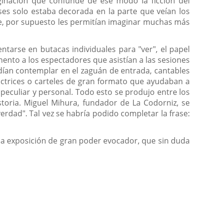
aginación que confunde de ese modo la ficción del
eses solo estaba decorada en la parte que veían los
ue, por supuesto les permitían imaginar muchas más
tarse en butacas individuales para "ver", el papel
ento a los espectadores que asistían a las sesiones
ían contemplar en el zaguán de entrada, cantables
actrices o carteles de gran formato que ayudaban a
eculiar y personal. Todo esto se produjo entre los
istoria. Miguel Mihura, fundador de La Codorniz, se
rdad". Tal vez se habría podido completar la frase:
na exposición de gran poder evocador, que sin duda