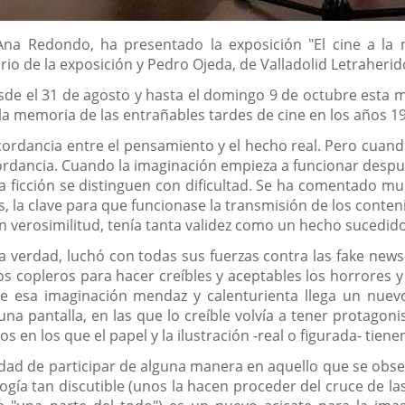
Ana Redondo, ha presentado la exposición "El cine a la 
o de la exposición y Pedro Ojeda, de Valladolid Letraherid
esde el 31 de agosto y hasta el domingo 9 de octubre esta 
la memoria de las entrañables tardes de cine en los años 1
ncordancia entre el pensamiento y el hecho real. Pero cuan
cordancia. Cuando la imaginación empieza a funcionar despu
la ficción se distinguen con dificultad. Se ha comentado mu
es, la clave para que funcionase la transmisión de los conten
n verosimilitud, tenía tanta validez como un hecho sucedido 
 la verdad, luchó con todas sus fuerzas contra las fake news
iegos copleros para hacer creíbles y aceptables los horrore
 de esa imaginación mendaz y calenturienta llega un nu
una pantalla, en las que lo creíble volvía a tener protagon
en los que el papel y la ilustración -real o figurada- tiene
idad de participar de alguna manera en aquello que se obs
ogía tan discutible (unos la hacen proceder del cruce de las