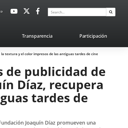
avaHeaderSocial
Link
Link
Link
Search
to
Search
to
to
to
external
external
external
application.
application.
application.
nk
Transparencia
Participación
ternal
la textura y el color impresos de las antiguas tardes de cine
plication.
s de publicidad de
uín Díaz, recupera
tiguas tardes de
a Fundación Joaquín Díaz promueven una