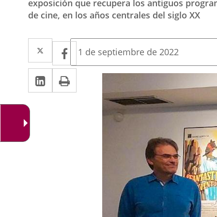
exposición que recupera los antiguos program
de cine, en los años centrales del siglo XX
Twitter
Enlace
Facebook
Enlace
Fecha
1 de septiembre de 2022
de
a
a
la
Linkedin
Enlace
Print
una
noticia
una
a
aplicación
aplicación
una
externa.
externa.
aplicación
externa.