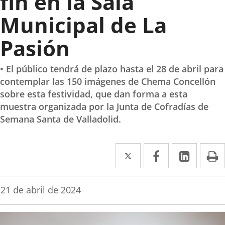
fin en la Sala
Municipal de La
Pasión
• El público tendrá de plazo hasta el 28 de abril para
contemplar las 150 imágenes de Chema Concellón
sobre esta festividad, que dan forma a esta
muestra organizada por la Junta de Cofradías de
Semana Santa de Valladolid.
Twitter
Enlace
Facebook
Enlace
Linked
Enlace
P
a
a
a
una
una
una
Fecha
21 de abril de 2024
de
aplicación
aplicación
aplica
la
noticia
externa.
externa.
extern