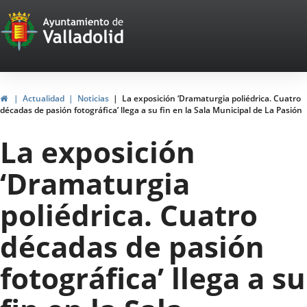
Portal
Jump to content
Web
del
Ayuntamiento
Home
Actualidad
Noticias
La exposición ‘Dramaturgia poliédrica. Cuatro
décadas de pasión fotográfica’ llega a su fin en la Sala Municipal de La Pasión
de
La exposición
Valladolid
‘Dramaturgia
poliédrica. Cuatro
décadas de pasión
fotográfica’ llega a su