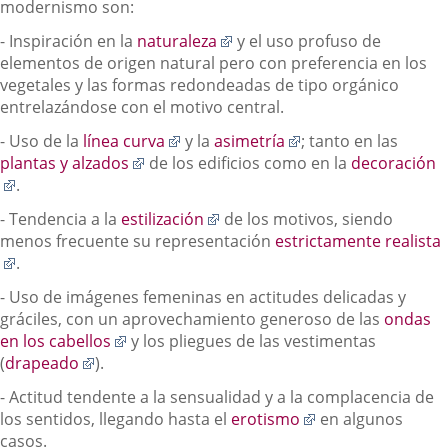
modernismo son:
externa.
Enlace
- Inspiración en la
naturaleza
y el uso profuso de
a
elementos de origen natural pero con preferencia en los
una
vegetales y las formas redondeadas de tipo orgánico
aplicación
entrelazándose con el motivo central.
externa.
Enlace
Enlace
- Uso de la
línea curva
y la
asimetría
; tanto en las
Enlace
a
a
plantas y alzados
de los edificios como en la
decoración
Enlace
a
una
una
.
a
una
aplicación
aplicación
Enlace
- Tendencia a la
estilización
de los motivos, siendo
una
aplicación
externa.
externa.
a
menos frecuente su representación
estrictamente realista
aplicación
externa.
Enlace
una
.
externa.
a
aplicación
- Uso de imágenes femeninas en actitudes delicadas y
una
externa.
gráciles, con un aprovechamiento generoso de las
ondas
aplicación
Enlace
en los cabellos
y los pliegues de las vestimentas
externa.
Enlace
a
(
drapeado
).
a
una
- Actitud tendente a la sensualidad y a la complacencia de
una
aplicación
Enlace
los sentidos, llegando hasta el
erotismo
en algunos
aplicación
externa.
a
casos.