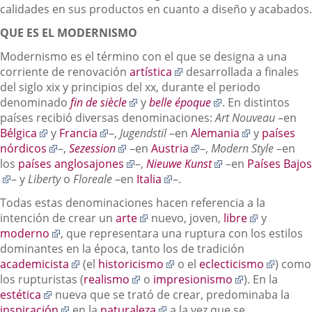
calidades en sus productos en cuanto a diseño y acabados.
QUE ES EL MODERNISMO
Modernismo es el término con el que se designa a una
Enlace
corriente de renovación
artística
desarrollada a finales
a
del siglo xix y principios del xx, durante el periodo
Enlace
una
Enlace
denominado
fin de siècle
y
belle époque
. En distintos
a
aplicación
a
países recibió diversas denominaciones:
Art Nouveau
–en
Enlace
Enlace
una
externa.
una
Enlace
Bélgica
y
Francia
–,
Jugendstil
–en
Alemania
y
países
a
Enlace
a
Enlace
aplicación
Enlace
aplicación
a
nórdicos
–,
Sezession
–en
Austria
–,
Modern Style
–en
una
a
una
a
Enlace
externa.
a
externa.
Enlace
una
los
países anglosajones
–,
Nieuwe Kunst
–en
Países Bajos
Enlace
aplicación
una
aplicación
una
a
Enlace
una
a
aplicación
– y
Liberty
o
Floreale
–en
Italia
–.
a
externa.
aplicación
externa.
aplicación
una
a
aplicación
una
externa.
Todas estas denominaciones hacen referencia a la
una
externa.
externa.
aplicación
una
externa.
aplicación
Enlace
Enlace
intención de crear un
arte
nuevo, joven,
libre
y
aplicación
externa.
aplicación
externa.
Enlace
a
a
moderno
, que representara una ruptura con los estilos
externa.
externa.
a
una
una
dominantes en la época, tanto los de tradición
una
Enlace
aplicación
Enlace
aplicación
Enlace
academicista
(el
historicismo
o el
eclecticismo
) como
aplicación
a
Enlace
externa.
a
Enlace
externa.
a
los rupturistas (
realismo
o
impresionismo
). En la
Enlace
externa.
una
a
una
a
una
estética
nueva que se trató de crear, predominaba la
a
Enlace
aplicación
una
Enlace
aplicación
una
aplicac
inspiración
en la
naturaleza
a la vez que se