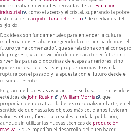
una
a
externa.
aplicación
a
externa.
aplicación
extern
incorporaban novedades derivadas de la
revolución
aplicación
Enlace
una
externa.
una
externa.
industrial
, como el acero y el cristal, superando la pobre
externa.
a
aplicación
aplicación
Enlace
estética de la
arquitectura del hierro
de mediados del
una
externa.
externa.
a
siglo xix.
aplicación
una
Dos ideas son fundamentales para entender la cultura
externa.
aplicación
moderna que estaba emergiendo: la conciencia de que "el
externa.
futuro ya ha comenzado", que se relaciona con el concepto
de progreso; y la convicción de que para tener futuro no
sirven las pautas o doctrinas de etapas anteriores, sino
que es necesario crear sus propias normas. Existe la
ruptura con el pasado y la apuesta con el futuro desde el
mismo presente.
En gran medida estas aspiraciones se basaron en las ideas
Enlace
Enlace
estéticas de
John Ruskin
y
William Morris
, que
a
a
proponían democratizar la belleza o socializar el arte, en el
una
una
sentido de que hasta los objetos más cotidianos tuvieran
aplicación
aplicación
valor estético y fueran accesibles a toda la población,
externa.
externa.
aunque sin utilizar las nuevas técnicas de
producción
Enlace
masiva
que impedían el desarrollo del buen hacer