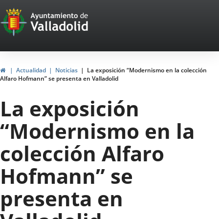
Portal
Jump to content
Web
del
Ayuntamiento
Home
Actualidad
Noticias
La exposición “Modernismo en la colección
Alfaro Hofmann” se presenta en Valladolid
de
La exposición
Valladolid
“Modernismo en la
colección Alfaro
Hofmann” se
presenta en