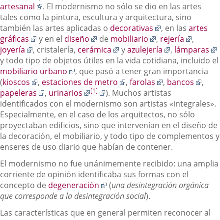
a
Enlace
artesanal
. El modernismo no sólo se dio en las artes
una
a
tales como la pintura, escultura y arquitectura, sino
aplicación
una
Enlace
también las artes aplicadas o
decorativas
, en las
artes
externa.
Enlace
aplicación
Enlace
Enlace
a
Enlace
gráficas
y en el
diseño
de
mobiliario
,
rejería
,
Enlace
a
externa.
a
Enlace
a
una
Enlace
a
joyería
, cristalería,
cerámica
y
azulejería
,
lámparas
a
una
una
a
una
aplicación
a
una
y todo tipo de objetos útiles en la vida cotidiana, incluido el
una
aplicación
Enlace
aplicación
una
aplicación
externa.
una
aplicac
mobiliario urbano
, que pasó a tener gran importancia
aplicación
externa.
Enlace
a
externa.
aplicación
Enlace
externa.
Enlace
aplicación
externa
Enla
(
kioscos
,
estaciones de metro
,
farolas
,
bancos
,
[
1
]
externa.
a
Enlace
una
Enlace
Enlace
externa.
a
a
externa.
a
papeleras
,
urinarios
​). Muchos artistas
una
a
aplicación
a
a
una
una
una
identificados con el modernismo son artistas «integrales».
aplicación
una
externa.
una
una
aplicación
aplicación
aplic
Especialmente, en el caso de los arquitectos, no sólo
externa.
aplicación
aplicación
aplicación
externa.
externa.
exte
proyectaban edificios, sino que intervenían en el diseño de
externa.
externa.
externa.
la decoración, el mobiliario, y todo tipo de complementos y
enseres de uso diario que habían de contener.
El modernismo no fue unánimemente recibido: una amplia
corriente de opinión identificaba sus formas con el
Enlace
concepto de
degeneración
(
una desintegración orgánica
a
que corresponde a la desintegración social
).
una
Las características que en general permiten reconocer al
aplicación