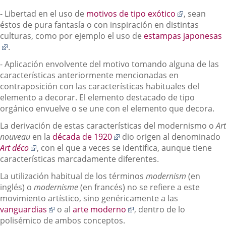
externa.
una
Enlace
- Libertad en el uso de
motivos de tipo exótico
, sean
aplicación
a
éstos de pura fantasía o con inspiración en distintas
externa.
una
culturas, como por ejemplo el uso de
estampas japonesas
Enlace
aplicación
.
a
externa.
- Aplicación envolvente del motivo tomando alguna de las
una
características anteriormente mencionadas en
aplicación
contraposición con las características habituales del
externa.
elemento a decorar. El elemento destacado de tipo
orgánico envuelve o se une con el elemento que decora.
La derivación de estas características del modernismo o
Art
Enlace
nouveau
en la
década de 1920
dio origen al denominado
Enlace
a
Art déco
, con el que a veces se identifica, aunque tiene
a
una
características marcadamente diferentes.
una
aplicación
La utilización habitual de los términos
modernism
(en
aplicación
externa.
inglés) o
modernisme
(en francés) no se refiere a este
externa.
movimiento artístico, sino genéricamente a las
Enlace
Enlace
vanguardias
o al
arte moderno
, dentro de lo
a
a
polisémico de ambos conceptos.