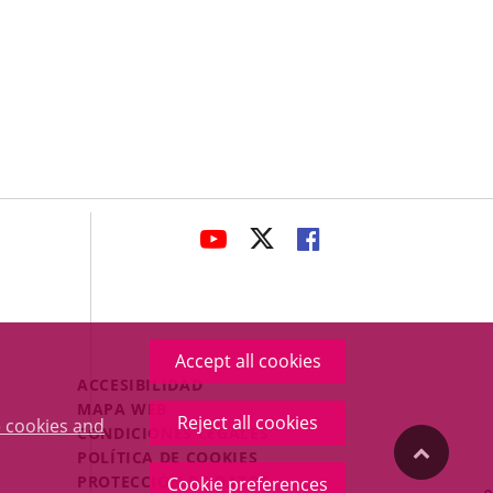
avaHeaderSocial
LINK
LINK
LINK
TO
TO
TO
EXTERNAL
EXTERNAL
EXTERNAL
APPLICATION.
APPLICATION.
APPLICATION.
Accept all cookies
Menú
ACCESIBILIDAD
Legal
MAPA WEB
Reject all cookies
 cookies and
Footer
CONDICIONES LEGALES
"Back
POLÍTICA DE COOKIES
PROTECCIÓN DE DATOS
Cookie preferences