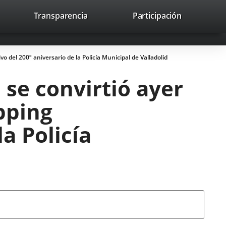
nk
Transparencia
Participación
avaHeaderSocial
Link
Link
Link
Search
to
Search
to
to
to
ernal
external
external
external
lication.
application.
application.
application.
 del 200º aniversario de la Policía Municipal de Valladolid
 se convirtió ayer
pping
a Policía