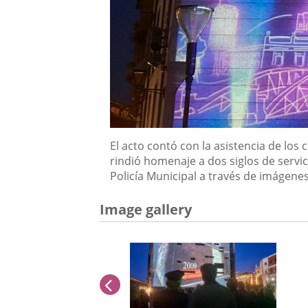
Descripción
El acto contó con la asistencia de lo
rindió homenaje a dos siglos de servic
Policía Municipal a través de imágenes,
Image gallery
previus