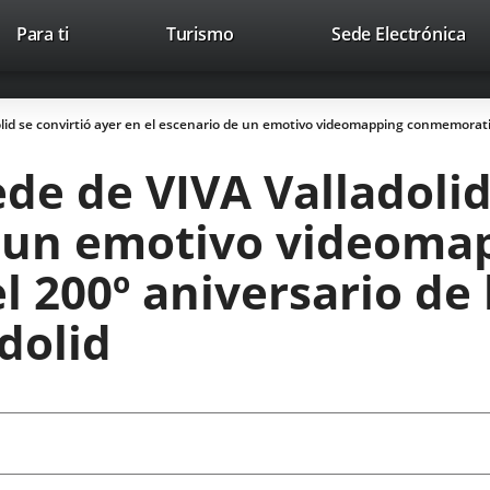
This
Li
Para ti
Turismo
Sede Electrónica
Accesibilidad
Trabaja con nosotros
Contac
link
to
will
ext
open
app
lid se convirtió ayer en el escenario de un emotivo videomapping conmemorativo
in
a
ede de VIVA Valladolid
pop-
up
e un emotivo videoma
window.
200º aniversario de l
dolid