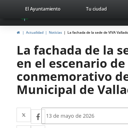
Portal
Jump to content
valladolid.es
El Ayuntamiento
Tu ciudad
avaTop
Web
del
Home
Actualidad
Noticias
La fachada de la sede de VIVA Vallado
Ayuntamiento
La fachada de la s
de
en el escenario d
Valladolid
conmemorativo del 
Municipal de Valla
Twitter
Enlace
Facebook
Enlace
Fecha
13 de mayo de 2026
de
a
a
la