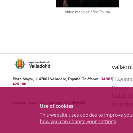
Video mapping años Policía
Number
of
sliders:
1
valladol
El Ayunt
Plaza Mayor, 1. 47001 Valladolid, España. Teléfono:
+34 983
426 100
Para ti
Sede Elec
Copyright 2025 - Ayuntamiento de Valladolid
Participa
Use of cookies
This website uses cookies to improve yo
how you can change your settings
.