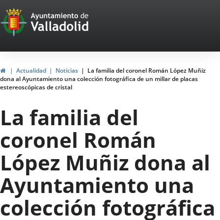
Portal
Jump to content
Web
del
Ayuntamiento
Home
Actualidad
Noticias
La familia del coronel Román López Muñiz
dona al Ayuntamiento una colección fotográfica de un millar de placas
de
estereoscópicas de cristal
Valladolid
La familia del
coronel Román
López Muñiz dona al
Ayuntamiento una
colección fotográfica