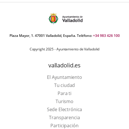
Plaza Mayor, 1. 47001 Valladolid, España. Teléfono:
+34 983 426 100
Copyright 2025 - Ayuntamiento de Valladolid
valladolid.es
El Ayuntamiento
Tu ciudad
Para ti
This
Turismo
link
Link
Sede Electrónica
will
to
Transparencia
open
external
Participación