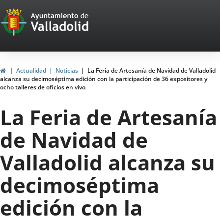
Portal
Jump to content
Web
del
Ayuntamiento
Home
Actualidad
Noticias
La Feria de Artesanía de Navidad de Valladolid
alcanza su decimoséptima edición con la participación de 36 expositores y
de
ocho talleres de oficios en vivo
Valladolid
La Feria de Artesanía
de Navidad de
Valladolid alcanza su
decimoséptima
edición con la