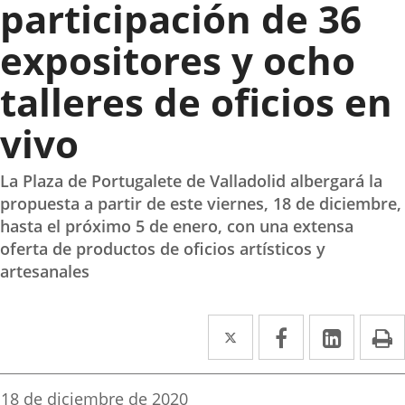
participación de 36
expositores y ocho
talleres de oficios en
vivo
La Plaza de Portugalete de Valladolid albergará la
propuesta a partir de este viernes, 18 de diciembre,
hasta el próximo 5 de enero, con una extensa
oferta de productos de oficios artísticos y
artesanales
Twitter
Enlace
Facebook
Enlace
Linked
Enlace
P
a
a
a
una
una
una
Fecha
18 de diciembre de 2020