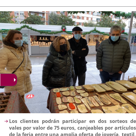
de
aplicación
aplicación
aplica
la
noticia
externa.
externa.
extern
Descripción
Los clientes podrán participar en dos sorteos de
vales por valor de 75 euros, canjeables por artículos
de la feria entre una amplia oferta de joyería, textil,