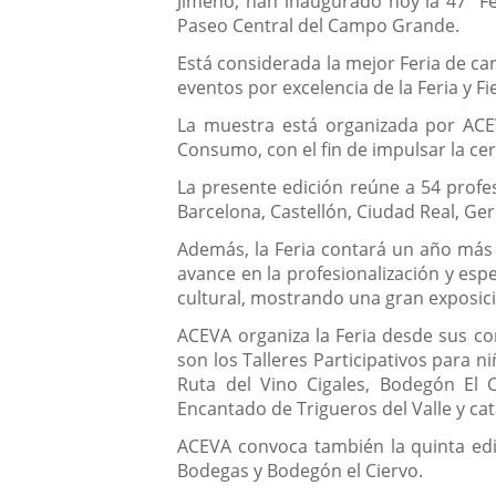
Jimeno, han inaugurado hoy la 47ª Fe
Paseo Central del Campo Grande.
Está considerada la mejor Feria de ca
eventos por excelencia de la Feria y F
La muestra está organizada por ACEV
Consumo, con el fin de impulsar la cerá
La presente edición reúne a 54 profes
Barcelona, Castellón, Ciudad Real, Ge
Además, la Feria contará un año más 
avance en la profesionalización y espe
cultural, mostrando una gran exposició
ACEVA organiza la Feria desde sus com
son los Talleres Participativos para 
Ruta del Vino Cigales, Bodegón El C
Encantado de Trigueros del Valle y ca
ACEVA convoca también la quinta edi
Bodegas y Bodegón el Ciervo.