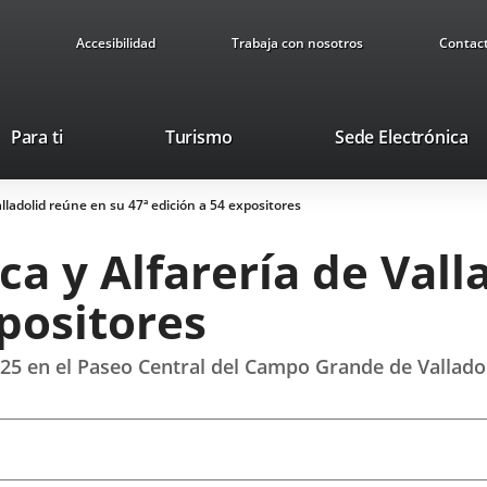
Accesibilidad
Trabaja con nosotros
Contac
This
Li
Para ti
Turismo
Sede Electrónica
link
to
will
ex
alladolid reúne en su 47ª edición a 54 expositores
open
ap
in
ca y Alfarería de Vall
a
pop-
xpositores
up
window.
025 en el Paseo Central del Campo Grande de Vallado