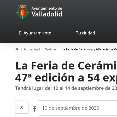
Portal
Jump to content
avaTop
Web
del
Ayuntamiento
valladolid.es
El Ayuntamiento
Tu ciudad
de
Home
Actualidad
Noticias
La Feria de Cerámica y Alfarería de V
Valladolid
La Feria de Cerámi
47ª edición a 54 e
Tendrá lugar del 10 al 14 de septiembre de 2
Twitter
Enlace
Facebook
Enlace
Fecha
10 de septiembre de 2025
de
a
a