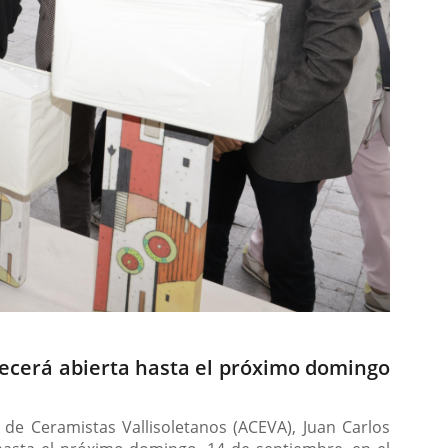
necerá abierta hasta el próximo domingo
 de Ceramistas Vallisoletanos (ACEVA), Juan Carlos