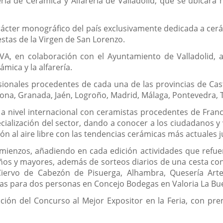
ria de Cerámica y Alfarería de Valladolid, que se ubicará
rácter monográfico del país exclusivamente dedicada a cerám
iestas de la Virgen de San Lorenzo.
A, en colaboración con el Ayuntamiento de Valladolid, a
mica y la alfarería.
ionales procedentes de cada una de las provincias de Casti
rona, Granada, Jaén, Logroño, Madrid, Málaga, Pontevedra, T
a nivel internacional con ceramistas procedentes de Franc
cialización del sector, dando a conocer a los ciudadanos y v
n al aire libre con las tendencias cerámicas más actuales jun
ienzos, añadiendo en cada edición actividades que refuerz
niños y mayores, además de sorteos diarios de una cesta con
iervo de Cabezón de Pisuerga, Alhambra, Quesería Artesa
tas para dos personas en Concejo Bodegas en Valoria La Bue
ción del Concurso al Mejor Expositor en la Feria, con pr