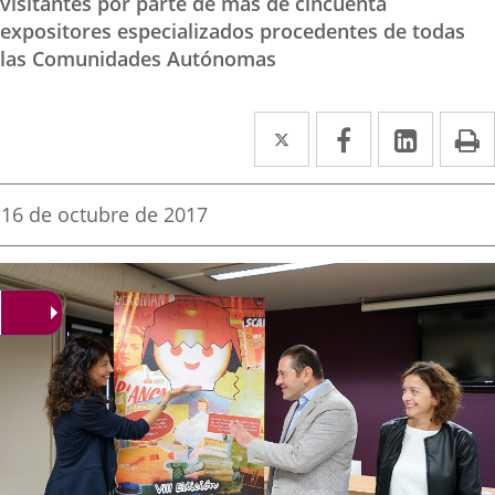
visitantes por parte de más de cincuenta
expositores especializados procedentes de todas
las Comunidades Autónomas
Twitter
Enlace
Facebook
Enlace
Linked
Enlace
P
a
a
a
una
una
una
Fecha
16 de octubre de 2017
de
aplicación
aplicación
aplica
la
noticia
externa.
externa.
extern