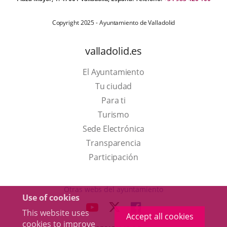
Copyright 2025 - Ayuntamiento de Valladolid
valladolid.es
El Ayuntamiento
Tu ciudad
Para ti
This
Turismo
link
Link
Sede Electrónica
will
to
Transparencia
open
external
Participación
in
application.
a
Otras webs del ayuntamiento
Use of cookies
pop-
aderSocial
LINK
LINK
LINK
This website uses
up
Accept all cookies
TO
TO
TO
cookies to improve