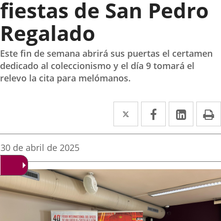
fiestas de San Pedro
Regalado
Este fin de semana abrirá sus puertas el certamen
dedicado al coleccionismo y el día 9 tomará el
relevo la cita para melómanos.
Twitter
Enlace
Facebook
Enlace
Linked
Enlace
P
a
a
a
una
una
una
Fecha
30 de abril de 2025
de
aplicación
aplicación
aplica
la
noticia
externa.
externa.
extern