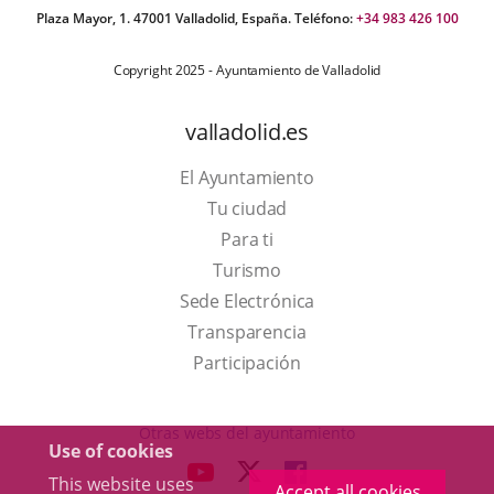
Plaza Mayor, 1. 47001 Valladolid, España. Teléfono:
+34 983 426 100
Copyright 2025 - Ayuntamiento de Valladolid
valladolid.es
El Ayuntamiento
Tu ciudad
Para ti
This
Turismo
link
Link
Sede Electrónica
will
to
Transparencia
open
external
Participación
in
application.
a
Otras webs del ayuntamiento
Use of cookies
pop-
aderSocial
LINK
LINK
LINK
This website uses
up
Accept all cookies