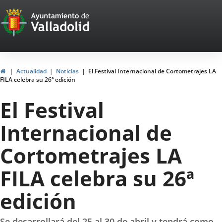
Portal
Jump to content
Web
del
Ayuntamiento
Home
Actualidad
Noticias
El Festival Internacional de Cortometrajes LA
FILA celebra su 26ª edición
de
El Festival
Valladolid
Internacional de
Cortometrajes LA
FILA celebra su 26ª
edición
Se desarrollará del 25 al 30 de abril y tendrá como