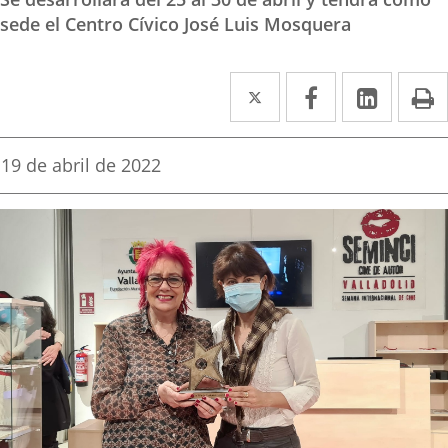
sede el Centro Cívico José Luis Mosquera
Twitter
Enlace
Facebook
Enlace
Linked
Enlace
P
a
a
a
una
una
una
Fecha
19 de abril de 2022
de
aplicación
aplicación
aplica
la
noticia
externa.
externa.
extern