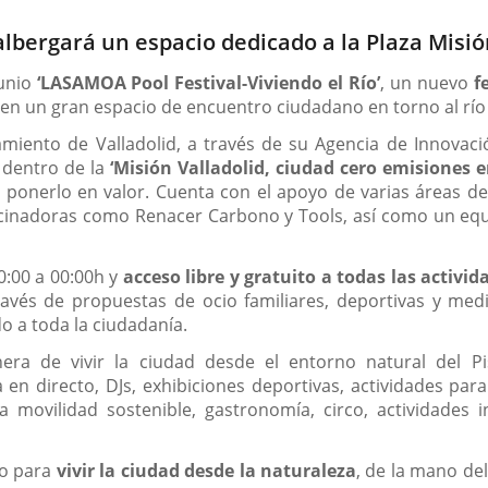
lbergará un espacio dedicado a la Plaza Misió
junio
‘LASAMOA Pool Festival-Viviendo el Río’
, un nuevo
f
 en un gran espacio de encuentro ciudadano en torno al río
tamiento de Valladolid, a través de su Agencia de Innovac
dentro de la
‘Misión Valladolid, ciudad cero emisiones e
d y ponerlo en valor. Cuenta con el apoyo de varias áreas d
cinadoras como Renacer Carbono y Tools, así como un equ
:00 a 00:00h y
acceso libre y gratuito a todas las activid
avés de propuestas de ocio familiares, deportivas y me
o a toda la ciudadanía.
a de vivir la ciudad desde el entorno natural del Pi
a en directo, DJs, exhibiciones deportivas, actividades pa
 movilidad sostenible, gastronomía, circo, actividades i
ro para
vivir la ciudad desde la naturaleza
, de la mano del