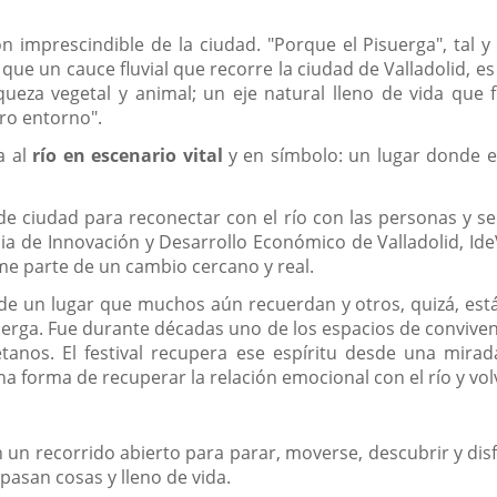
zón imprescindible de la ciudad. "Porque el Pisuerga", tal
que un cauce fluvial que recorre la ciudad de Valladolid, es
iqueza vegetal y animal; un eje natural lleno de vida que
ro entorno".
a al
río en escenario vital
y en símbolo: un lugar donde e
de ciudad para reconectar con el río con las personas y se
a de Innovación y Desarrollo Económico de Valladolid, IdeVa
rme parte de un cambio cercano y real.
de un lugar que muchos aún recuerdan y otros, quizá, están
suerga. Fue durante décadas uno de los espacios de convive
letanos. El festival recupera ese espíritu desde una mi
na forma de recuperar la relación emocional con el río y volv
, en un recorrido abierto para parar, moverse, descubrir y d
pasan cosas y lleno de vida.