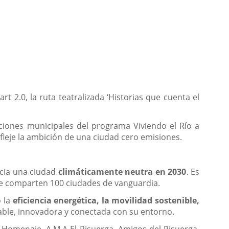
 2.0, la ruta teatralizada ‘Historias que cuenta el
cciones municipales del programa Viviendo el Río a
fleje la ambición de una ciudad cero emisiones.
hacia una ciudad
climáticamente neutra en 2030
. Es
ue comparten 100 ciudades de vanguardia.
o la
eficiencia energética, la movilidad sostenible,
able, innovadora y conectada con su entorno.
l Homenaje, A.M.A El Pisuerga, Amigos del Pisuerga,