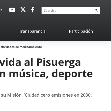
avaHeaderSocial
Link
Link
Link
Search
to
Search
to
to
to
external
external
external
application.
application.
application.
nk
Transparencia
Participación
ternal
y actividades de medioambiente
plication.
vida al Pisuerga
on música, deporte
 su Misión, ‘Ciudad cero emisiones en 2030’.