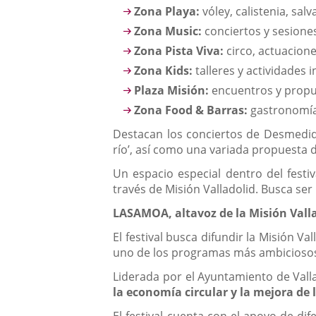
Zona Playa:
vóley, calistenia, sal
Zona Music:
conciertos y sesiones
Zona Pista Viva:
circo, actuacione
Zona Kids:
talleres y actividades i
Plaza Misión:
encuentros y propue
Zona Food & Barras:
gastronomía
Destacan los conciertos de Desmedida 
río’, así como una variada propuesta de
Un espacio especial dentro del festiv
través de Misión Valladolid. Busca se
LASAMOA, altavoz de la Misión Vall
El festival busca difundir la Misión V
uno de los programas más ambiciosos
Liderada por el Ayuntamiento de Valla
la economía circular y la mejora de
El festival cuenta con el apoyo de di