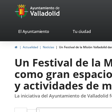
Portal
Jump to content
avaTop
Web
del
Ayuntamiento
valladolid.es
El Ayuntamiento
Tu ciudad
de
Home
Actualidad
Noticias
Un Festival de la Misión Valladolid d
Valladolid
Un Festival de la M
como gran espacio 
y actividades de 
La iniciativa del Ayuntamiento de Valladolid 
Twitter
Enlace