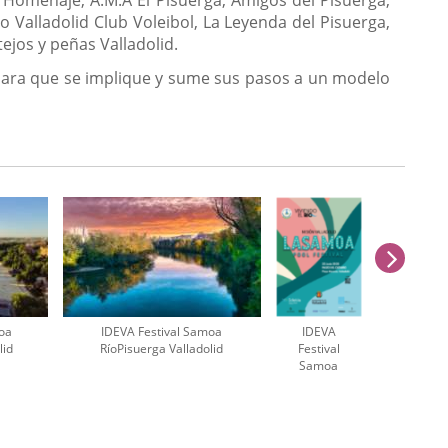
o Valladolid Club Voleibol, La Leyenda del Pisuerga,
tejos y peñas Valladolid.
ía para que se implique y sume sus pasos a un modelo
next
moa
IDEVA Festival Samoa
IDEVA
lid
RíoPisuerga Valladolid
Festival
Samoa
cartel
vertical