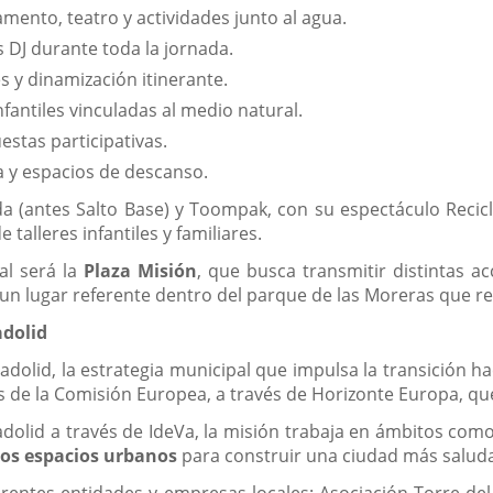
vamento, teatro y actividades junto al agua.
 DJ durante toda la jornada.
s y dinamización itinerante.
nfantiles vinculadas al medio natural.
stas participativas.
 y espacios de descanso.
(antes Salto Base) y Toompak, con su espectáculo Reciclart
 talleres infantiles y familiares.
al será la
Plaza Misión
, que busca transmitir distintas a
r un lugar referente dentro del parque de las Moreras que re
adolid
alladolid, la estrategia municipal que impulsa la transición 
 de la Comisión Europea, a través de Horizonte Europa, q
dolid a través de IdeVa, la misión trabaja en ámbitos com
 los espacios urbanos
para construir una ciudad más salud
ferentes entidades y empresas locales: Asociación Torre de