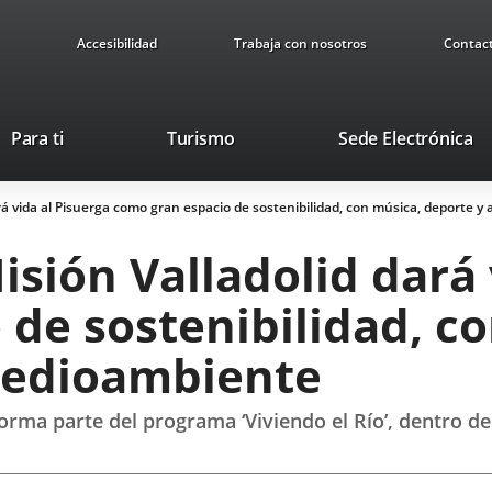
Accesibilidad
Trabaja con nosotros
Contac
This
Li
Para ti
Turismo
Sede Electrónica
link
to
will
ex
ará vida al Pisuerga como gran espacio de sostenibilidad, con música, deporte 
open
ap
in
isión Valladolid dará 
a
pop-
de sostenibilidad, c
up
window.
medioambiente
forma parte del programa ‘Viviendo el Río’, dentro de