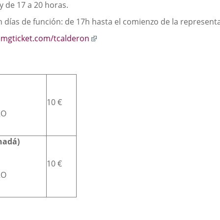
y de 17 a 20 horas.
 días de función: de 17h hasta el comienzo de la representa
Enlace
mgticket.com/tcalderon
a
una
aplicación
externa.
10 €
RO
nadá)
10 €
RO