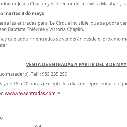
roductor Jesús Chacón y el director de la revista Malabart, J
imo martes 8 de mayo
enta las entradas para 'Le Cirque Invisible' que se podrá ver
ean Baptiste Thiérrée y Victoria Chaplin.
e hay que adquirir entradas se venderán desde el próximo m
ntar.
VENTA DE ENTRADAS A PARTIR DEL 8 DE MA
uo matadero). Telf.: 983 235 259
 y de 18 a 20 horas (excepto los días de representación que
Enlace
 en
www.vayaentradas.com
a
una
aplicación
a)
externa.