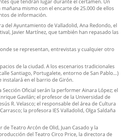
ntes que tendrán lugar durante el certamen. Un
rá mañana mismo con el encarte de 25.000 de ellos
untos de información.
ura del Ayuntamiento de Valladolid, Ana Redondo, el
stival, Javier Martínez, que también han repasado las
onde se representan, entrevistas y cualquier otro
acios de la ciudad. A los escenarios tradicionales
calle Santiago, Portugalete, entorno de San Pablo…)
 instalará en el barrio de Girón.
 Sección Oficial serán la performer Ainara López; el
, Enrique Gavilán; el profesor de la Universidad de
Jesús R. Velasco; el responsable del área de Cultura
Carrasco; la profesora IES Valladolid, Olga Saldaña
or de Teatro Arcón de Olid, Juan Casado y la
 producción del Teatro Circo Price, la directora de