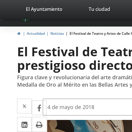
Portal
Jump to content
valladolid.es
El Ayuntamiento
Tu ciudad
avaTop
Web
del
Home
Actualidad
Noticias
El Festival de Teatro y Artes de Call
Ayuntamiento
El Festival de Tea
de
prestigioso direct
Valladolid
Figura clave y revolucionaria del arte dramá
Medalla de Oro al Mérito en las Bellas Artes 
Twitter
Enlace
Facebook
Enlace
Fecha
4 de mayo de 2018
de
a
a
la
Linkedin
Enlace
Print
una
noticia
una
a