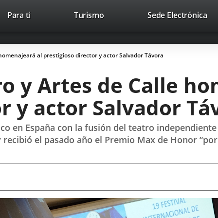
This
Li
Para ti
Turismo
Sede Electrónica
Accesibilidad
Trabaja con nosotros
Contac
link
to
will
ext
open
app
e homenajeará al prestigioso director y actor Salvador Távora
in
a
tro y Artes de Calle h
pop-
up
or y actor Salvador Tá
window.
tico en España con la fusión del teatro independient
y recibió el pasado año el Premio Max de Honor “por