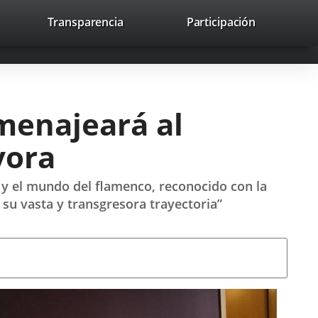
nk
Transparencia
Participación
avaHeaderSocial
Link
Link
Link
Search
to
Search
to
to
to
ernal
external
external
external
lication.
application.
application.
application.
omenajeará al
vora
e y el mundo del flamenco, reconocido con la
 su vasta y transgresora trayectoria”