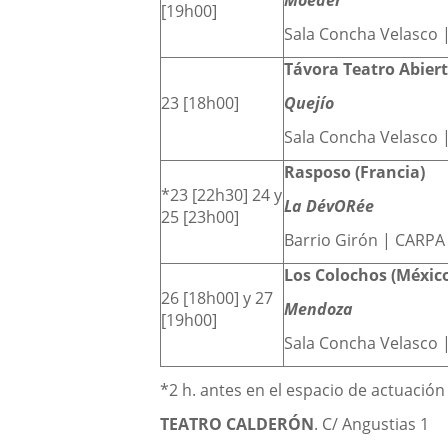
Moeder
[19h00]
Sala Concha Velasco 
Távora Teatro Abier
23 [18h00]
Quejío
Sala Concha Velasco 
Rasposo (Francia)
*23 [22h30] 24 y
La DévORée
25 [23h00]
Barrio Girón | CARPA
Los Colochos (Méxic
26 [18h00] y 27
Mendoza
[19h00]
Sala Concha Velasco 
*2 h. antes en el espacio de actuación 
TEATRO CALDERÓN
. C/ Angustias 1