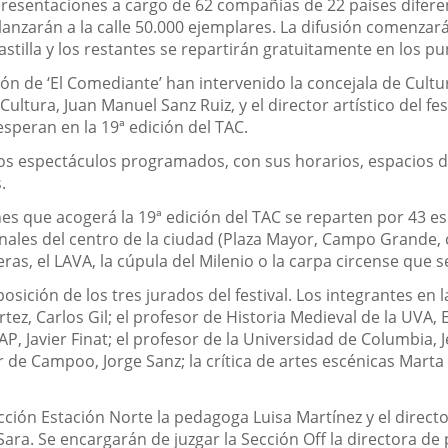
resentaciones a cargo de 62 compañías de 22 países difere
anzarán a la calle 50.000 ejemplares. La difusión comenza
astilla y los restantes se repartirán gratuitamente en los p
ión de ‘El Comediante’ han intervenido la concejala de Cult
ultura, Juan Manuel Sanz Ruiz, y el director artístico del fe
peran en la 19ª edición del TAC.
 los espectáculos programados, con sus horarios, espacios d
.
s que acogerá la 19ª edición del TAC se reparten por 43 esp
ales del centro de la ciudad (Plaza Mayor, Campo Grande, 
as, el LAVA, la cúpula del Milenio o la carpa circense que se
ición de los tres jurados del festival. Los integrantes en la
 Artez, Carlos Gil; el profesor de Historia Medieval de la UVA
P, Javier Finat; el profesor de la Universidad de Columbia, 
 de Campoo, Jorge Sanz; la crítica de artes escénicas Marta 
s
ección Estación Norte la pedagoga Luisa Martínez y el direct
 Sara. Se encargarán de juzgar la Sección Off la directora de