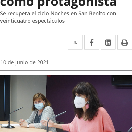
como protagonista
Se recupera el ciclo Noches en San Benito con
veinticuatro espectáculos
Twitter
Enlace
Facebook
Enlace
Linked
Enlace
P
a
a
a
una
una
una
Fecha
10 de junio de 2021
de
aplicación
aplicación
aplica
la
noticia
externa.
externa.
extern