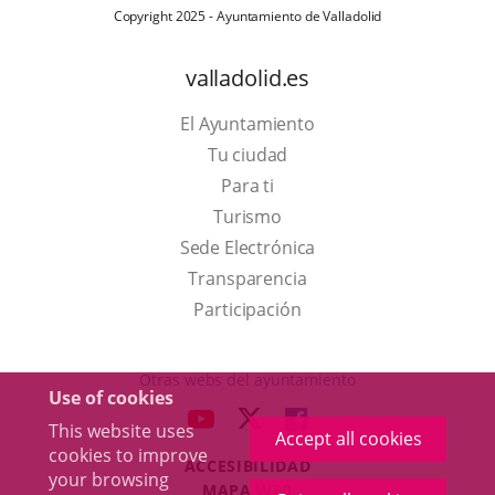
Copyright 2025 - Ayuntamiento de Valladolid
valladolid.es
El Ayuntamiento
Tu ciudad
Para ti
This
Turismo
link
Link
Sede Electrónica
will
to
Transparencia
open
external
Participación
in
application.
a
Otras webs del ayuntamiento
Use of cookies
pop-
aderSocial
LINK
LINK
LINK
This website uses
up
Accept all cookies
TO
TO
TO
cookies to improve
window.
ACCESIBILIDAD
EXTERNAL
EXTERNAL
EXTERNAL
your browsing
MAPA WEB