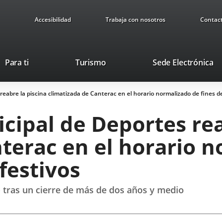
Accesibilidad
Trabaja con nosotros
Contac
This
Li
Para ti
Turismo
Sede Electrónica
link
to
will
ex
eabre la piscina climatizada de Canterac en el horario normalizado de fines d
open
ap
in
ipal de Deportes rea
a
pop-
terac en el horario 
up
window.
festivos
o tras un cierre de más de dos años y medio