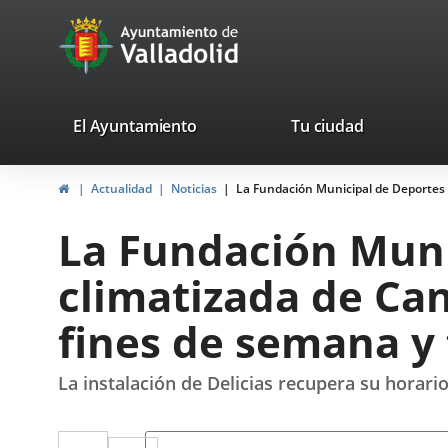
Portal
Jump to content
avaTop
Web
del
Ayuntamiento
valladolid.es
El Ayuntamiento
Tu ciudad
de
Home
Actualidad
Noticias
La Fundación Municipal de Deportes r
Valladolid
La Fundación Munic
climatizada de Can
fines de semana y 
La instalación de Delicias recupera su horari
Twitter
Enlace