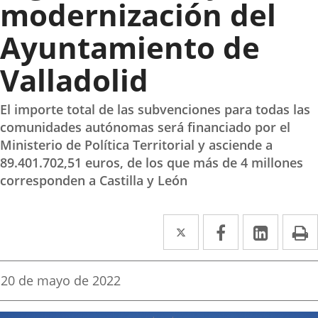
modernización del
Ayuntamiento de
Valladolid
El importe total de las subvenciones para todas las
comunidades autónomas será financiado por el
Ministerio de Política Territorial y asciende a
89.401.702,51 euros, de los que más de 4 millones
corresponden a Castilla y León
Twitter
Enlace
Facebook
Enlace
Linked
Enlace
P
a
a
a
una
una
una
Fecha
20 de mayo de 2022
de
aplicación
aplicación
aplica
la