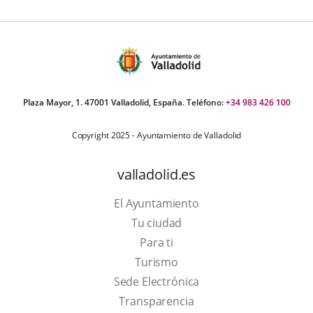
Plaza Mayor, 1. 47001 Valladolid, España. Teléfono:
+34 983 426 100
Copyright 2025 - Ayuntamiento de Valladolid
valladolid.es
El Ayuntamiento
Tu ciudad
Para ti
This
Turismo
link
Link
Sede Electrónica
will
to
Transparencia