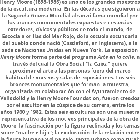
Descripción
Henry Moore (1898-1986) es uno de los grandes maestros
de la escultura moderna. En las décadas que siguieron a
la Segunda Guerra Mundial alcanzó fama mundial por
los bronces monumentales expuestos en espacios
exteriores, cívicos y públicos de todo el mundo, de
Escocia a orillas del Mar Rojo, de la escuela secundaria
del pueblo donde nació (Castleford, en Inglaterra), a la
sede de Naciones Unidas en Nueva York. La exposición
Henry Moore
forma parte del programa
Arte en la calle
, a
través del cual la Obra Social "la Caixa" quiere
aproximar el arte a las personas fuera del marco
habitual de museos y salas de exposiciones. Los seis
bronces monumentales que forman la muestra,
organizada en colaboración con el Ayuntamiento de
Valladolid y la Henry Moore Foundation, fueron creados
por el escultor en la cúspide de su carrera, entre los
años 1960 y 1982. Estas seis esculturas son una muestra
representativa de los motivos principales de la obra de
Moore: la fascinación por la figura reclinada y los temas
sobre "madre e hijo"; la exploración de la relación entre
la figura humana y el paisaje, tanto urbano como rural;