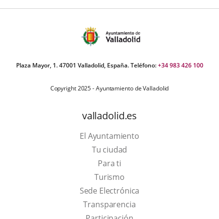
Plaza Mayor, 1. 47001 Valladolid, España. Teléfono:
+34 983 426 100
Copyright 2025 - Ayuntamiento de Valladolid
valladolid.es
El Ayuntamiento
Tu ciudad
Para ti
This
Turismo
link
Link
Sede Electrónica
will
to
Transparencia
open
external
Participación