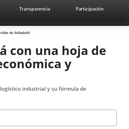
nk
Transparencia
Participación
avaHeaderSocial
Link
Link
Link
Search
to
Search
to
to
to
ernal
external
external
external
lication.
application.
application.
application.
ible de Valladolid
rá con una hoja de
oeconómica y
ogístico industrial y su fórmula de