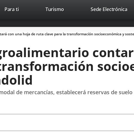
This
Li
Para ti
Turismo
Sede Electrónica
Accesibilidad
Trabaja con nosotros
Contac
link
to
will
ext
open
app
tará con una hoja de ruta clave para la transformación socioeconómica y sosten
in
a
groalimentario conta
pop-
up
a transformación soci
window.
adolid
rmodal de mercancías, establecerá reservas de suelo l