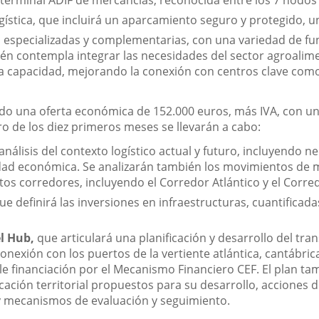
a terminal ADIF de mercancías, reconocida entre los 7 nodos
gística, que incluirá un aparcamiento seguro y protegido, un
ad especializadas y complementarias, con una variedad de f
én contempla integrar las necesidades del sector agroalimen
alta capacidad, mejorando la conexión con centros clave c
o una oferta económica de 152.000 euros, más IVA, con un p
ro de los diez primeros meses se llevarán a cabo:
 análisis del contexto logístico actual y futuro, incluyendo 
idad económica. Se analizarán también los movimientos de m
tos corredores, incluyendo el Corredor Atlántico y el Corr
que definirá las inversiones en infraestructuras, cuantific
el Hub,
que articulará una planificación y desarrollo del tr
conexión con los puertos de la vertiente atlántica, cantábri
ble financiación por el Mecanismo Financiero CEF. El plan ta
icación territorial propuestos para su desarrollo, acciones 
 y mecanismos de evaluación y seguimiento.