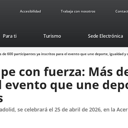
Accesibilidad
Trabaja con nosotros
Contac
This
Li
Para ti
Turismo
Sede Electrónica
link
to
will
ex
 de 600 participantes ya inscritos para el evento que une deporte, igualdad 
open
ap
in
pe con fuerza: Más de
a
pop-
el evento que une dep
up
window.
s
adolid, se celebrará el 25 de abril de 2026, en la Ac