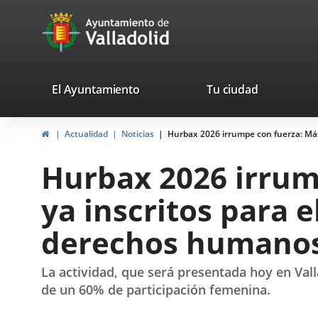
Portal
Jump to content
avaTop
Web
del
Ayuntamiento
valladolid.es
El Ayuntamiento
Tu ciudad
de
Home
Actualidad
Noticias
Hurbax 2026 irrumpe con fuerza: Más
Valladolid
Hurbax 2026 irrum
ya inscritos para 
derechos humano
La actividad, que será presentada hoy en Vall
de un 60% de participación femenina.