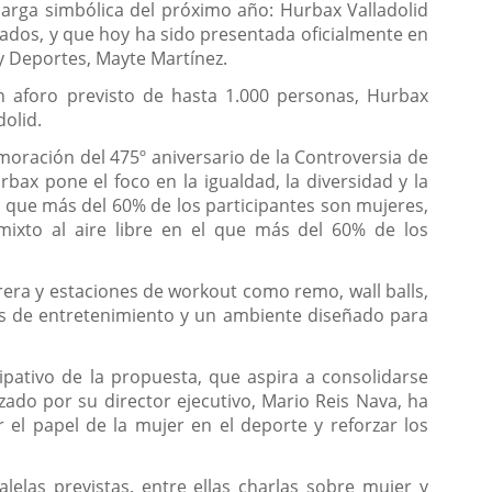
arga simbólica del próximo año: Hurbax Valladolid
lados, y que hoy ha sido presentada oficialmente en
 y Deportes, Mayte Martínez.
un aforo previsto de hasta 1.000 personas, Hurbax
dolid.
moración del 475º aniversario de la Controversia de
ax pone el foco en la igualdad, la diversidad y la
el que más del 60% de los participantes son mujeres,
mixto al aire libre en el que más del 60% de los
era y estaciones de workout como remo, wall balls,
as de entretenimiento y un ambiente diseñado para
cipativo de la propuesta, que aspira a consolidarse
zado por su director ejecutivo, Mario Reis Nava, ha
r el papel de la mujer en el deporte y reforzar los
lelas previstas, entre ellas charlas sobre mujer y