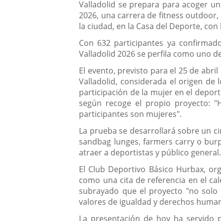
Descripción
Valladolid se prepara para acoger un
2026, una carrera de fitness outdoor,
la ciudad, en la Casa del Deporte, con
Con 632 participantes ya confirmado
Valladolid 2026 se perfila como uno de
El evento, previsto para el 25 de abr
Valladolid, considerada el origen de
participación de la mujer en el deport
según recoge el propio proyecto: "
participantes son mujeres".
La prueba se desarrollará sobre un c
sandbag lunges, farmers carry o bur
atraer a deportistas y público general
El Club Deportivo Básico Hurbax, orga
como una cita de referencia en el cal
subrayado que el proyecto "no solo bu
valores de igualdad y derechos huma
La presentación de hoy ha servido pa