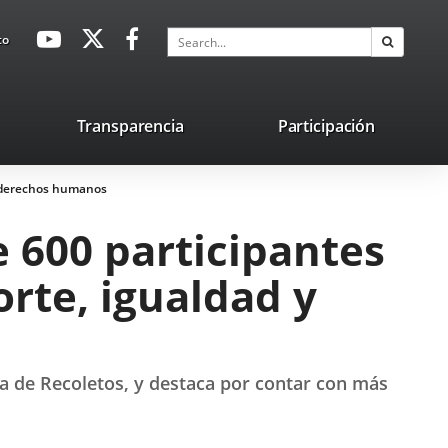
avaHeaderSocial
Link
Link
Link
Search
to
Search
to
to
to
external
external
external
application.
application.
application.
nk
Transparencia
Participación
ternal
y derechos humanos
plication.
 600 participantes
orte, igualdad y
era de Recoletos, y destaca por contar con más