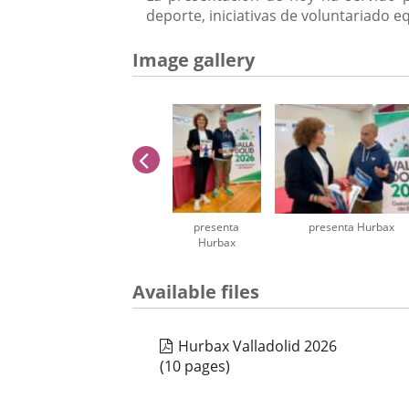
deporte, iniciativas de voluntariado 
Image gallery
previus
presenta
presenta Hurbax
Hurbax
Number
Available files
of
sliders:
3
Hurbax Valladolid 2026
(10 pages)