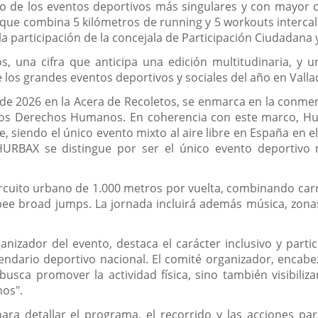
o de los eventos deportivos más singulares y con mayor c
 que combina 5 kilómetros de running y 5 workouts interca
 la participación de la concejala de Participación Ciudadana
s, una cifra que anticipa una edición multitudinaria, y 
 los grandes eventos deportivos y sociales del año en Valla
il de 2026 en la Acera de Recoletos, se enmarca en la conme
 los Derechos Humanos. En coherencia con este marco, Hurb
e, siendo el único evento mixto al aire libre en España en 
HURBAX se distingue por ser el único evento deportivo 
ircuito urbano de 1.000 metros por vuelta, combinando carr
pee broad jumps. La jornada incluirá además música, zon
.
nizador del evento, destaca el carácter inclusivo y parti
endario deportivo nacional. El comité organizador, encabe
sca promover la actividad física, sino también visibiliza
nos".
ra detallar el programa, el recorrido y las acciones para