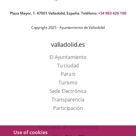
Plaza Mayor, 1. 47001 Valladolid, España. Teléfono:
+34 983 426 100
Copyright 2025 - Ayuntamiento de Valladolid
valladolid.es
El Ayuntamiento
Tu ciudad
Para ti
This
Turismo
link
Link
Sede Electrónica
will
to
Transparencia
open
external
Participación
in
application.
a
Otras webs del ayuntamiento
Use of cookies
pop-