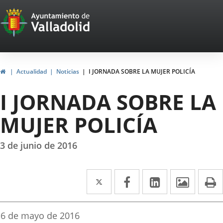
Portal
Jump to content
Web
del
Ayuntamiento
Home
Actualidad
Noticias
I JORNADA SOBRE LA MUJER POLICÍA
de
I JORNADA SOBRE LA
Valladolid
MUJER POLICÍA
3 de junio de 2016
Twitter
Enlace
Facebook
Enlace
Linkedin
Enlace
Image
P
a
a
a
una
una
una
Fecha
6 de mayo de 2016