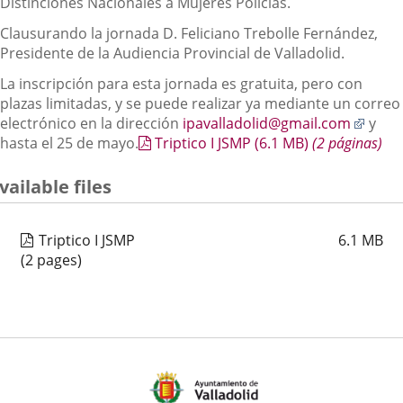
Distinciones Nacionales a Mujeres Policías.
Clausurando la jornada D. Feliciano Trebolle Fernández,
Presidente de la Audiencia Provincial de Valladolid.
La inscripción para esta jornada es gratuita, pero con
plazas limitadas, y se puede realizar ya mediante un correo
Enlac
electrónico en la dirección
ipavalladolid@gmail.com
y
a
hasta el 25 de mayo.
Triptico I JSMP
(6.1
MB
)
(2 páginas)
una
aplic
vailable files
exter
Triptico I JSMP
6.1
MB
(2 pages)