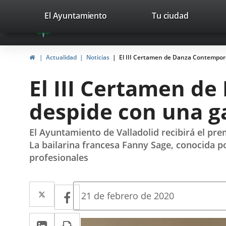
Portal
Jump to content
valladolid.es
El Ayuntamiento
Tu ciudad
avaTop
Web
del
Home
Actualidad
Noticias
El III Certamen de Danza Contemporán
Ayuntamiento
El III Certamen d
de
despide con una ga
Valladolid
El Ayuntamiento de Valladolid recibirá el pre
La bailarina francesa Fanny Sage, conocida p
profesionales
Twitter
Enlace
Facebook
Enlace
Fecha
21 de febrero de 2020
de
a
a
la
Linkedin
Enlace
Print
una
noticia