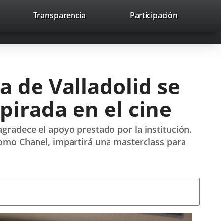
nk
Transparencia
Participación
avaHeaderSocial
Link
Link
Link
Search
to
Search
to
to
to
ernal
external
external
external
lication.
application.
application.
application.
 de Valladolid se
pirada en el cine
agradece el apoyo prestado por la institución.
como Chanel, impartirá una masterclass para