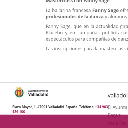
Masterclass con Fanny Sage
La bailarina francesa
Fanny Sage
ofre
profesionales de la danza
y alumnos 
Fanny Sage, que en la actualidad gir
Placebo y en campañas publicitaria
espectáculos para compañías de danz
Las inscripciones para la masterclass
valladol
El Ayunt
Plaza Mayor, 1. 47001 Valladolid, España. Teléfono:
+34 983
426 100
Para ti
Sede Elec