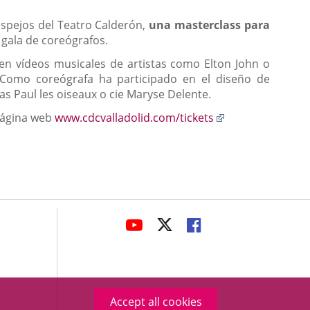
una
aplicación
Espejos del Teatro Calderón,
una masterclass para
externa.
 gala de coreógrafos.
en vídeos musicales de artistas como Elton John o
 Como coreógrafa ha participado en el diseño de
 Paul les oiseaux o cie Maryse Delente.
Enlace
 página web
www.cdcvalladolid.com/tickets
a
una
aplicación
externa.
avaHeaderSocial
LINK
LINK
LINK
TO
TO
TO
EXTERNAL
EXTERNAL
EXTERNAL
APPLICATION.
APPLICATION.
APPLICATION.
Accept all cookies