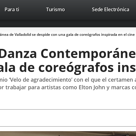
This
Li
Para ti
Turismo
Sede Electrónica
Accesibilidad
Trabaja con nosotros
Contac
link
to
will
ext
open
app
ea de Valladolid se despide con una gala de coreógrafos inspirada en el cine
in
a
e Danza Contemporánea
pop-
up
la de coreógrafos ins
window.
mio ‘Velo de agradecimiento’ con el que el certamen 
or trabajar para artistas como Elton John y marcas 