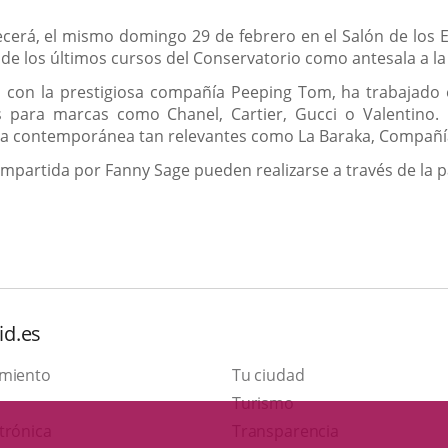
cerá, el mismo domingo 29 de febrero en el Salón de los 
de los últimos cursos del Conservatorio como antesala a la
a con la prestigiosa compañía Peeping Tom, ha trabajado 
s para marcas como Chanel, Cartier, Gucci o Valentino.
a contemporánea tan relevantes como La Baraka, Compañías
 impartida por Fanny Sage pueden realizarse a través de la
id.es
amiento
Tu ciudad
This
Turismo
Link
link
trónica
Transparencia