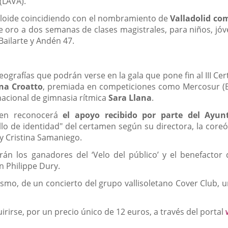
(LAVA).
luloide coincidiendo con el nombramiento de
Valladolid co
de oro a dos semanas de clases magistrales, para niños, jóv
Bailarte y Andén 47.
oreografías que podrán verse en la gala que pone fin al II
na Croatto
, premiada en competiciones como Mercosur (Br
 nacional de gimnasia rítmica
Sara Llana
.
men reconocerá
el apoyo recibido por parte del Ayun
llo de identidad" del certamen según su directora, la coreó
 y Cristina Samaniego.
án los ganadores del ‘Velo del público’ y el benefactor 
 Philippe Dury.
smo, de un concierto del grupo vallisoletano Cover Club, un 
rirse, por un precio único de 12 euros, a través del portal