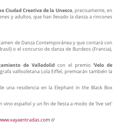
mo Ciudad Creativa de la Unesco
, precisamente, en
enes y adultos, que han llevado la danza a rincones
I Certamen de Danza Contemporánea y que contará con
asil) o el concurso de danza de Burdeos (Francia),
tamiento de Valladolid
con el premio
‘Velo de
grafa vallisoletana Lola Eiffel, premiarán también la
de una residencia en la Elephant in the Black Box
vino español y un fin de fiesta a modo de ‘live set’
Enlace
www.vayaentradas.com
a