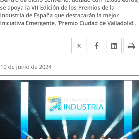
se apoya la VII Edición de los Premios de la
Industria de España que destacarán la mejor
Iniciativa Emergente, ‘Premio Ciudad de Valladolid’.
Twitter
Enlace
Facebook
Enlace
Linked
Enlace
P
a
a
a
una
una
una
Fecha
10 de junio de 2024
de
aplicación
aplicación
aplica
la
noticia
externa.
externa.
extern