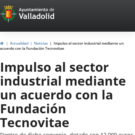
Portal
Jump to content
Web
del
Ayuntamiento
Home
Actualidad
Noticias
Impulso al sector industrial mediante un
acuerdo con la Fundación Tecnovitae
de
Impulso al sector
Valladolid
industrial mediante
un acuerdo con la
Fundación
Tecnovitae
Dentro de dicho convenio, dotado con 12.000 euros,