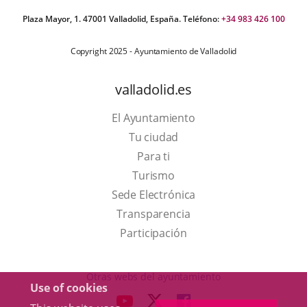
Plaza Mayor, 1. 47001 Valladolid, España. Teléfono:
+34 983 426 100
Copyright 2025 - Ayuntamiento de Valladolid
valladolid.es
El Ayuntamiento
Tu ciudad
Para ti
This
Turismo
link
Link
Sede Electrónica
will
to
Transparencia
open
external
Participación
in
application.
a
Otras webs del ayuntamiento
Use of cookies
pop-
aderSocial
LINK
LINK
LINK