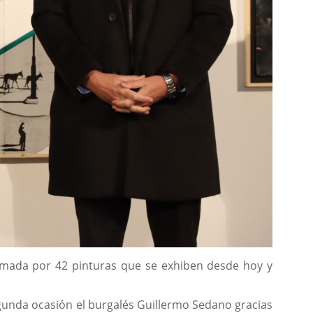
rmada por 42 pinturas que se exhiben desde hoy y
egunda ocasión el burgalés Guillermo Sedano gracias