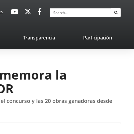
avaHeaderSocial
Link
Link
Link
Search
to
Search
to
to
to
external
external
external
application.
application.
application.
nk
Transparencia
Participación
ternal
plication.
nmemora la
COR
n del concurso y las 20 obras ganadoras desde