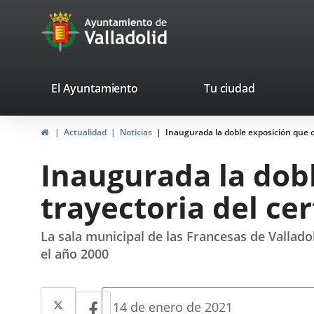
Portal
Jump to content
avaTop
Web
del
Ayuntamiento
valladolid.es
El Ayuntamiento
Tu ciudad
de
Home
Actualidad
Noticias
Inaugurada la doble exposición que 
Valladolid
Inaugurada la dob
trayectoria del c
La sala municipal de las Francesas de Vallado
el año 2000
Twitter
Enlace
Facebook
Enlace
Fecha
14 de enero de 2021