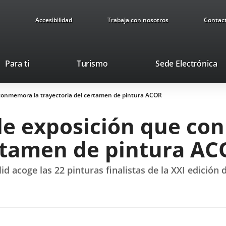
Accesibilidad
Trabaja con nosotros
Contac
This
Li
Para ti
Turismo
Sede Electrónica
link
to
will
ex
conmemora la trayectoria del certamen de pintura ACOR
open
ap
in
le exposición que co
a
pop-
ertamen de pintura A
up
window.
lid acoge las 22 pinturas finalistas de la XXI edició