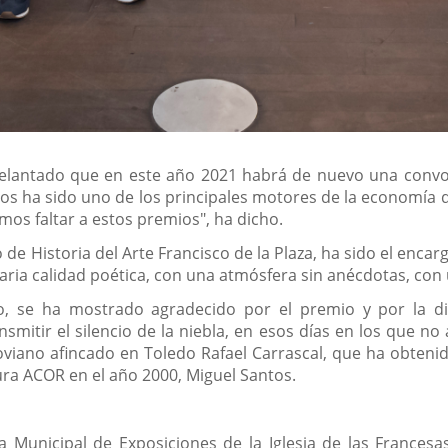
delantado que en este año 2021 habrá de nuevo una conv
años ha sido uno de los principales motores de la economí
os faltar a estos premios", ha dicho.
o de Historia del Arte Francisco de la Plaza, ha sido el enc
ria calidad poética, con una atmósfera sin anécdotas, con un
no, se ha mostrado agradecido por el premio y por la d
nsmitir el silencio de la niebla, en esos días en los que n
oviano afincado en Toledo Rafael Carrascal, que ha obtenid
ra ACOR en el año 2000, Miguel Santos.
a Municipal de Exposiciones de la Iglesia de las Frances