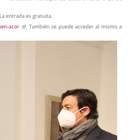
La entrada es gratuita.
Enlace
amen-acor
. También se puede acceder al mismo a
a
una
aplicación
externa.