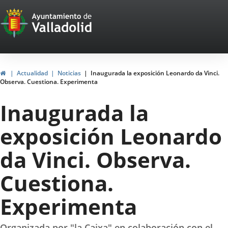
Portal
Jump to content
Web
del
Ayuntamiento
Home
Actualidad
Noticias
Inaugurada la exposición Leonardo da Vinci.
Observa. Cuestiona. Experimenta
de
Inaugurada la
Valladolid
exposición Leonardo
da Vinci. Observa.
Cuestiona.
Experimenta
Organizada por "la Caixa" en colaboración con el