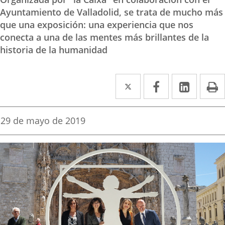
Ayuntamiento de Valladolid, se trata de mucho más
que una exposición: una experiencia que nos
conecta a una de las mentes más brillantes de la
historia de la humanidad
Twitter
Enlace
Facebook
Enlace
Linked
Enlace
P
a
a
a
una
una
una
Fecha
29 de mayo de 2019
de
aplicación
aplicación
aplica
la
noticia
externa.
externa.
extern