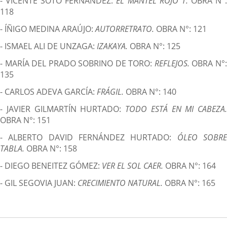
- VICENTE SOTO FERNÁNDEZ:
EL MANTEL ROJO 1.
OBRA N°
118
- ÍÑIGO MEDINA ARAÚJO:
AUTORRETRATO.
OBRA N°: 121
- ISMAEL ALI DE UNZAGA:
IZAKAYA.
OBRA N°: 125
- MARÍA DEL PRADO SOBRINO DE TORO:
REFLEJOS.
OBRA N°
135
- CARLOS ADEVA GARCÍA:
FRÁGIL.
OBRA N°: 140
- JAVIER GILMARTÍN HURTADO:
TODO ESTÁ EN MI CABEZA.
OBRA N°: 151
- ALBERTO DAVID FERNÁNDEZ HURTADO:
ÓLEO SOBR
TABLA.
OBRA N°: 158
- DIEGO BENEITEZ GÓMEZ:
VER EL SOL CAER.
OBRA N°: 164
- GIL SEGOVIA JUAN:
CRECIMIENTO NATURAL.
OBRA N°: 165