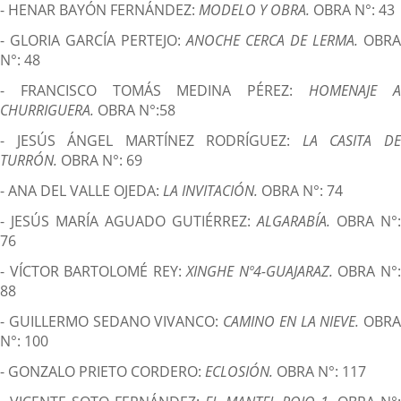
- HENAR BAYÓN FERNÁNDEZ:
MODELO Y OBRA.
OBRA N°: 43
- GLORIA GARCÍA PERTEJO:
ANOCHE CERCA DE LERMA.
OBRA
N°: 48
- FRANCISCO TOMÁS MEDINA PÉREZ:
HOMENAJE 
CHURRIGUERA.
OBRA N°:58
- JESÚS ÁNGEL MARTÍNEZ RODRÍGUEZ:
LA CASITA D
TURRÓN.
OBRA N°: 69
- ANA DEL VALLE OJEDA:
LA INVITACIÓN.
OBRA N°: 74
- JESÚS MARÍA AGUADO GUTIÉRREZ:
ALGARABÍA.
OBRA N°:
76
- VÍCTOR BARTOLOMÉ REY:
XINGHE Nº4-GUAJARAZ.
OBRA N°
88
- GUILLERMO SEDANO VIVANCO:
CAMINO EN LA NIEVE.
OBRA
N°: 100
- GONZALO PRIETO CORDERO:
ECLOSIÓN.
OBRA N°: 117