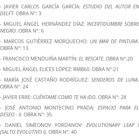
- JAVIER CARLOS GARCÍA GARCÍA:
ESTUDIO DEL AUTOR EN
DELFT.
OBRA N°: 3
- MIGUEL ÁNGEL HERNÁNDEZ DÍAZ:
INCERTIDUMBRE SOBR
NEGRO.
OBRA N°: 6
- MARCOS GUTIÉRREZ MORQUECHO:
UN MAR DE PINTURA
OBRA N°: 13
- FRANCISCO MENDUIÑA MARTÍN:
EL RESCATE.
OBRA N°:20
- MIGUEL ÁNGEL ELICES LÓPEZ: RMB60. OBRA N°:21
- MARÍA JOSÉ CASTAÑO RODRÍGUEZ:
SENDEROS DE LUNA
OBRA N°: 24
- JAVIER ERRE:
CUÉNTAME COMO TE HA IDO.
OBRA N°: 28
- JOSÉ ANTONIO MONTECINO PRADA:
ESPACIO PARA EL
DESEO - II.
OBRA N°: 35
- DANIEL SIMEONOV YORDANOV:
EVOLUTIONARY LEAP 
(SALTO EVOLUTIVO I).
OBRA N°: 40