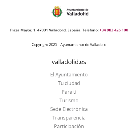
Plaza Mayor, 1. 47001 Valladolid, España. Teléfono:
+34 983 426 100
Copyright 2025 - Ayuntamiento de Valladolid
valladolid.es
El Ayuntamiento
Tu ciudad
Para ti
This
Turismo
link
Link
Sede Electrónica
will
to
Transparencia
open
external
Participación
in
application.