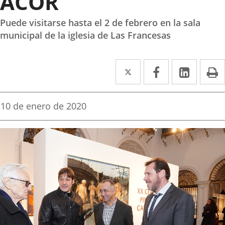
ACOR
Puede visitarse hasta el 2 de febrero en la sala
municipal de la iglesia de Las Francesas
Twitter
Enlace
Facebook
Enlace
Linked
Enlace
P
a
a
a
una
una
una
Fecha
10 de enero de 2020
de
aplicación
aplicación
aplica
la
noticia
externa.
externa.
extern