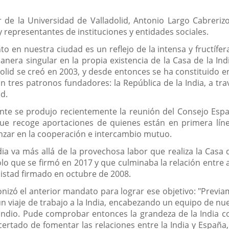
r de la Universidad de Valladolid, Antonio Largo Cabrerizo
 representantes de instituciones y entidades sociales.
to en nuestra ciudad es un reflejo de la intensa y fructífe
manera singular en la propia existencia de la Casa de la 
adolid se creó en 2003, y desde entonces se ha constituido en
on tres patronos fundadores: la República de la India, a t
id.
gante se produjo recientemente la reunión del Consejo Esp
e recoge aportaciones de quienes están en primera línea
nzar en la cooperación e intercambio mutuo.
ndia va más allá de la provechosa labor que realiza la Cas
que se firmó en 2017 y que culminaba la relación entre a
mistad firmado en octubre de 2008.
gonizó el anterior mandato para lograr ese objetivo: "Pre
n viaje de trabajo a la India, encabezando un equipo de 
 Indio. Pude comprobar entonces la grandeza de la India co
certado de fomentar las relaciones entre la India y España