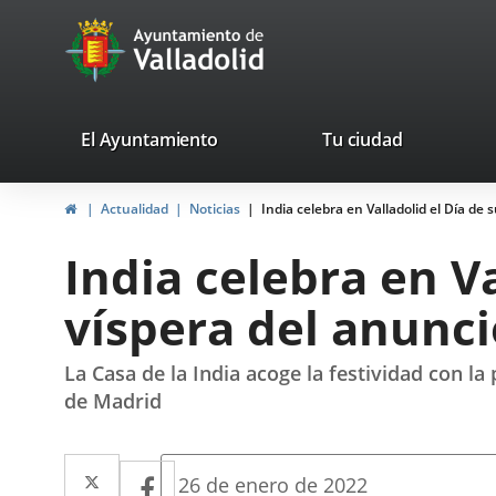
Portal
Jump to content
avaTop
Web
del
Ayuntamiento
valladolid.es
El Ayuntamiento
Tu ciudad
de
Home
Actualidad
Noticias
India celebra en Valladolid el Día de 
Valladolid
India celebra en V
víspera del anunci
La Casa de la India acoge la festividad con 
de Madrid
Twitter
Enlace
Facebook
Enlace
Fecha
26 de enero de 2022