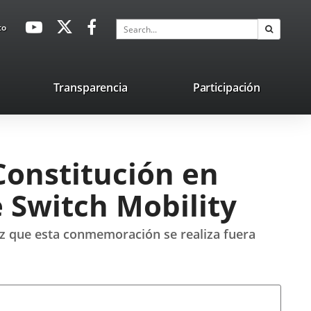
avaHeaderSocial
Link
Link
Link
Search
to
Search
to
to
to
external
external
external
application.
application.
application.
nk
Transparencia
Participación
ternal
plication.
 Constitución en
e Switch Mobility
vez que esta conmemoración se realiza fuera