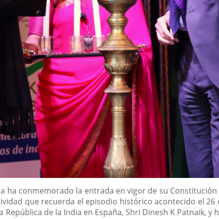
dia ha conmemorado la entrada en vigor de su Constitución f
estividad que recuerda el episodio histórico acontecido el 2
 República de la India en España, Shri Dinesh K Patnaik, y 