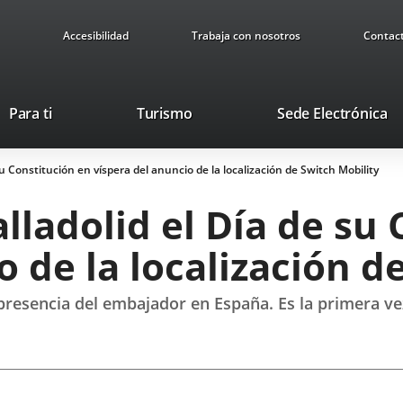
Accesibilidad
Trabaja con nosotros
Contac
This
Li
Para ti
Turismo
Sede Electrónica
link
to
will
ex
su Constitución en víspera del anuncio de la localización de Switch Mobility
open
ap
in
alladolid el Día de su
a
pop-
o de la localización d
up
window.
la presencia del embajador en España. Es la primera 