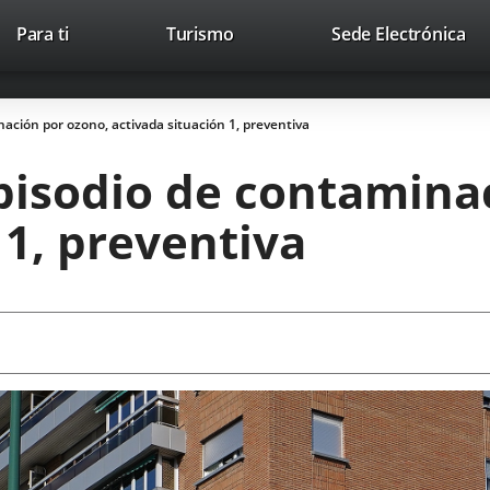
This
Li
Para ti
Turismo
Sede Electrónica
Accesibilidad
Trabaja con nosotros
Contac
link
to
will
ext
open
app
ación por ozono, activada situación 1, preventiva
in
a
pisodio de contamina
pop-
up
 1, preventiva
window.