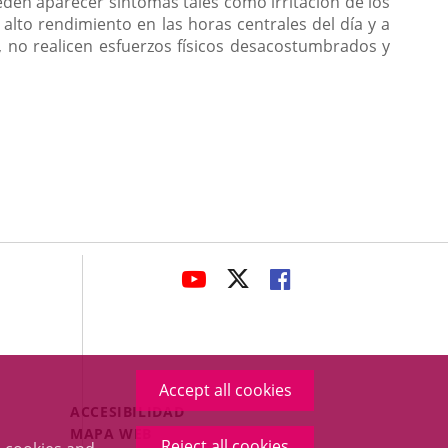
eden aparecer síntomas tales como irritación de los
e alto rendimiento en las horas centrales del día y a
, no realicen esfuerzos físicos desacostumbrados y
avaHeaderSocial
LINK
LINK
LINK
TO
TO
TO
EXTERNAL
EXTERNAL
EXTERNAL
APPLICATION.
APPLICATION.
APPLICATION.
Accept all cookies
Menú
ACCESIBILIDAD
Legal
MAPA WEB
Reject all cookies