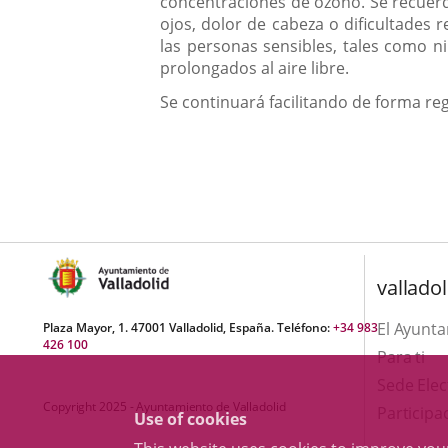
concentraciones de ozono. Se recuerda
ojos, dolor de cabeza o dificultades r
las personas sensibles, tales como n
prolongados al aire libre.
Se continuará facilitando de forma reg
valladol
El Ayunt
Plaza Mayor, 1. 47001 Valladolid, España. Teléfono:
+34 983
426 100
Para ti
Sede Elec
Copyright 2025 - Ayuntamiento de Valladolid
Participa
Use of cookies