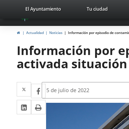
Portal
Jump to content
valladolid.es
El Ayuntamiento
Tu ciudad
avaTop
Web
del
Home
Actualidad
Noticias
Información por episodio de contamin
Ayuntamiento
Información por e
de
activada situación
Valladolid
Twitter
Enlace
Facebook
Enlace
Fecha
5 de julio de 2022
de
a
a
la
Linkedin
Enlace
Print
una
noticia
una
a
aplicación
aplicación
una
externa.
externa.