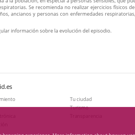
 a la población, en especial a personas sensibles, que pu
espiratorias. Se recomienda no realizar ejercicios físicos d
iños, ancianos y personas con enfermedades respiratorias
ular información sobre la evolución del episodio.
id.es
amiento
Tu ciudad
This
Turismo
Link
link
trónica
Transparencia
to
will
ción
external
open